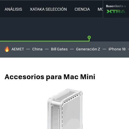
Suscríbete a
ANÁLISIS
XATAKA SELECCIÓN
CIENCIA
MOVILIDAD
HOY SE HABLA DE
AEMET
China
Bill Gates
Generación Z
iPhone 18
Accesorios para Mac Mini