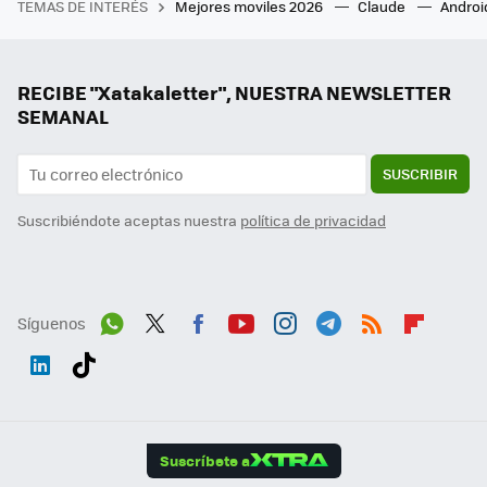
TEMAS DE INTERÉS
Mejores moviles 2026
Claude
Androi
RECIBE "Xatakaletter", NUESTRA NEWSLETTER
SEMANAL
SUSCRIBIR
Suscribiéndote aceptas nuestra
política de privacidad
Síguenos
Wh
Twit
Fac
You
Inst
Tele
RSS
Flip
ats
ter
ebo
tub
agr
gra
boa
Link
Tikt
App
ok
e
am
m
rd
edI
ok
Suscríbete a
n