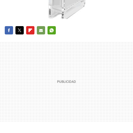
FACEBOOK
TWITTER
FLIPBOARD
E-
WHATSAPP
MAIL