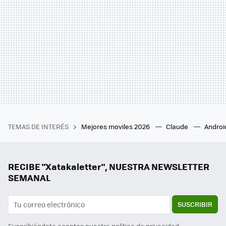
TEMAS DE INTERÉS
Mejores moviles 2026
Claude
Androi
RECIBE "Xatakaletter", NUESTRA NEWSLETTER
SEMANAL
SUSCRIBIR
Suscribiéndote aceptas nuestra
política de privacidad