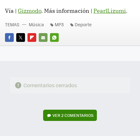
Vía |
Gizmodo
. Más información |
PearlLizumi
.
TEMAS
Música
MP3
Deporte
FACEBOOK
TWITTER
FLIPBOARD
E-
WHATSAPP
MAIL
Comentarios cerrados
VER
2 COMENTARIOS