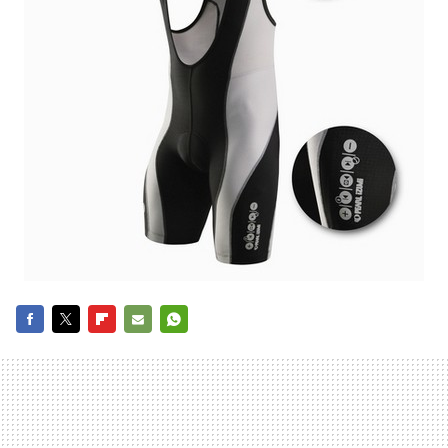
FACEBOOK
TWITTER
FLIPBOARD
E-
WHATSAPP
MAIL