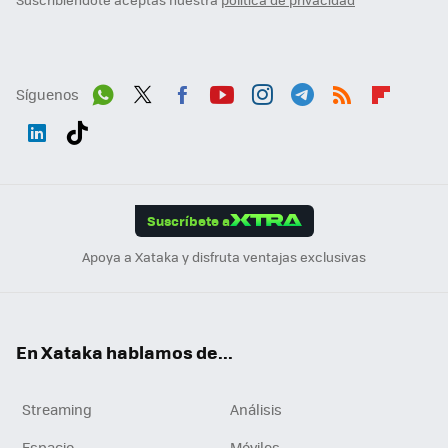
Síguenos
Wh
Twit
Fac
You
Inst
Tele
RSS
Flip
ats
ter
ebo
tub
agr
gra
boa
Link
Tikt
App
ok
e
am
m
rd
edI
ok
Suscríbete a
n
Apoya a Xataka y disfruta ventajas exclusivas
En Xataka hablamos de...
Streaming
Análisis
Espacio
Móviles