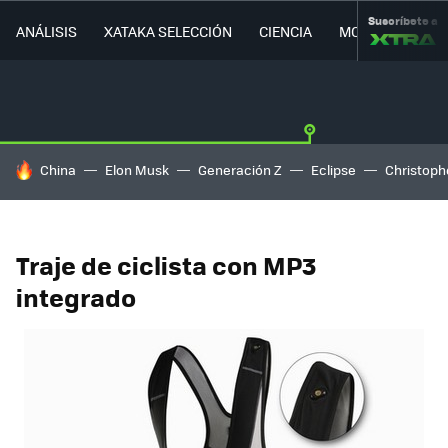
Suscríbete a
ANÁLISIS
XATAKA SELECCIÓN
CIENCIA
MOVILIDAD
HOY SE HABLA DE
China
Elon Musk
Generación Z
Eclipse
Christoph
Traje de ciclista con MP3
integrado