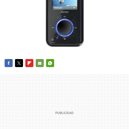
FACEBOOK
TWITTER
FLIPBOARD
E-
WHATSAPP
MAIL