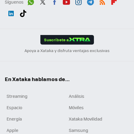
Síguenos
Wh
Twit
Fac
You
Inst
Tele
RSS
Flip
ats
ter
ebo
tub
agr
gra
boa
Link
Tikt
App
ok
e
am
m
rd
edI
ok
Suscríbete a
n
Apoya a Xataka y disfruta ventajas exclusivas
En Xataka hablamos de...
Streaming
Análisis
Espacio
Móviles
Energía
Xataka Movilidad
Apple
Samsung