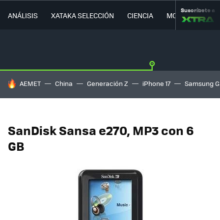
Suscríbete a
ANÁLISIS
XATAKA SELECCIÓN
CIENCIA
MOVILIDAD
HOY SE HABLA DE
AEMET
China
Generación Z
iPhone 17
Samsung G
SanDisk Sansa e270, MP3 con 6
GB