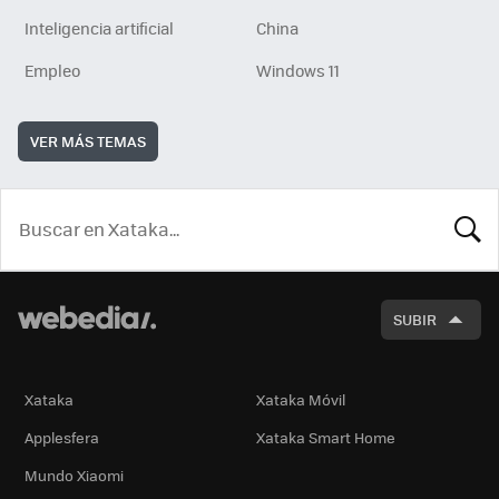
Inteligencia artificial
China
Empleo
Windows 11
VER MÁS TEMAS
BUSCA
SUBIR
Xataka
Xataka Móvil
Applesfera
Xataka Smart Home
Mundo Xiaomi