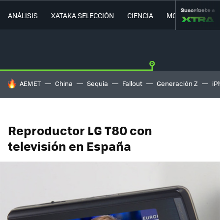
Suscríbete a
ANÁLISIS
XATAKA SELECCIÓN
CIENCIA
MOVILIDAD
HOY SE HABLA DE
AEMET
China
Sequía
Fallout
Generación Z
iP
Reproductor LG T80 con
televisión en España