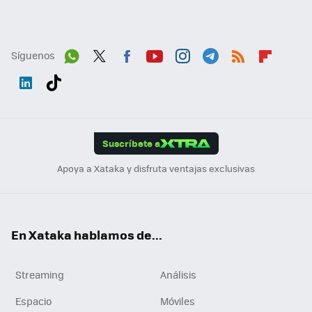
Síguenos
Wh
Twit
Fac
You
Inst
Tele
RSS
Flip
ats
ter
ebo
tub
agr
gra
boa
Link
Tikt
App
ok
e
am
m
rd
edI
ok
Suscríbete a
n
Apoya a Xataka y disfruta ventajas exclusivas
En Xataka hablamos de...
Streaming
Análisis
Espacio
Móviles