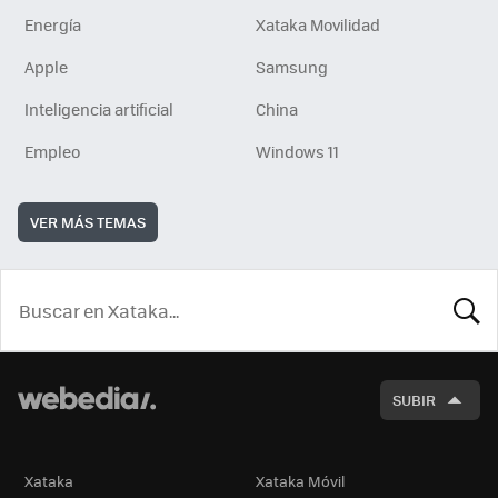
Energía
Xataka Movilidad
Apple
Samsung
Inteligencia artificial
China
Empleo
Windows 11
VER MÁS TEMAS
BUSCA
SUBIR
Xataka
Xataka Móvil