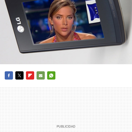
FACEBOOK
TWITTER
FLIPBOARD
E-
WHATSAPP
MAIL