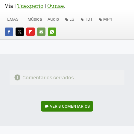
Vía |
Tuexperto
|
Ounae
.
TEMAS
Música
Audio
LG
TDT
MP4
FACEBOOK
TWITTER
FLIPBOARD
E-
WHATSAPP
MAIL
Comentarios cerrados
VER
8 COMENTARIOS