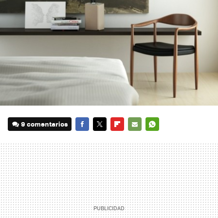
9 comentarios
FACEBOOK
TWITTER
FLIPBOARD
E-
WHATSAPP
MAIL