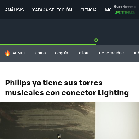
Suscríbete a
ANÁLISIS
XATAKA SELECCIÓN
CIENCIA
MOVILIDAD
HOY SE HABLA DE
AEMET
China
Sequía
Fallout
Generación Z
iP
Philips ya tiene sus torres
musicales con conector Lighting