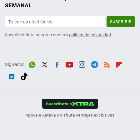
SEMANAL
SUSCRIBIR
Suscribiéndote aceptas nuestra
política de privacidad
Síguenos
Wh
Twit
Fac
You
Inst
Tele
RSS
Flip
ats
ter
ebo
tub
agr
gra
boa
Link
Tikt
App
ok
e
am
m
rd
edI
ok
Suscríbete a
n
Apoya a Xataka y disfruta ventajas exclusivas