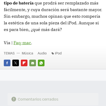
tipo de batería
que prodrá ser remplazado más
fácilmente, y cuya duración será bastante mayor.
Sin embargo, muchos opinan que esto rompería
la estética de una sola pieza del iPod. Aunque si
es para bien, ¿qué más dará?
Vía |
Faq-mac
.
TEMAS
Música
Audio
iPod
FACEBOOK
TWITTER
FLIPBOARD
E-
WHATSAPP
MAIL
Comentarios cerrados