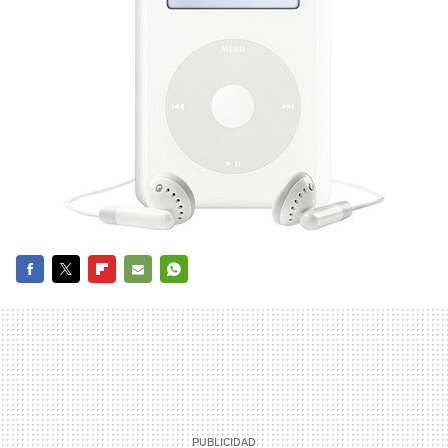
FACEBOOK
TWITTER
FLIPBOARD
E-
WHATSAPP
MAIL