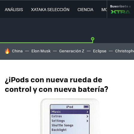
Suscríbete a
ANÁLISIS
XATAKA SELECCIÓN
CIENCIA
MOVILIDAD
HOY SE HABLA DE
China
Elon Musk
Generación Z
Eclipse
Christoph
¿iPods con nueva rueda de
control y con nueva batería?