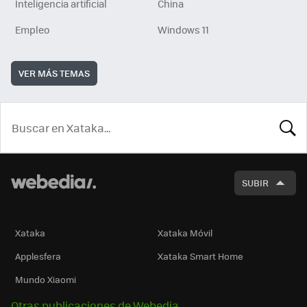
Inteligencia artificial
China
Empleo
Windows 11
VER MÁS TEMAS
BUSCA
SUBIR
Xataka
Xataka Móvil
Applesfera
Xataka Smart Home
Mundo Xiaomi
Otras publicaciones de Webedia