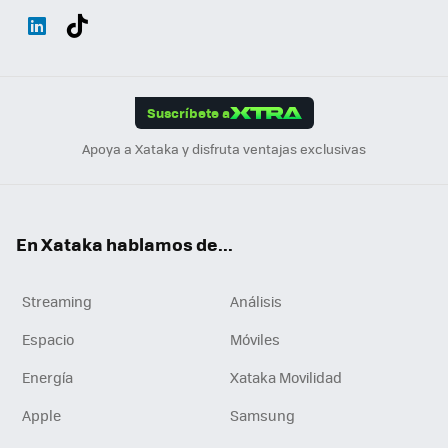
Wh
Twit
Fac
You
Inst
Tele
RSS
Flip
ats
ter
ebo
tub
agr
gra
boa
Link
Tikt
App
ok
e
am
m
rd
edI
ok
Suscríbete a
n
Apoya a Xataka y disfruta ventajas exclusivas
En Xataka hablamos de...
Streaming
Análisis
Espacio
Móviles
Energía
Xataka Movilidad
Apple
Samsung