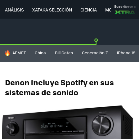
Suscríbete a
ANÁLISIS
XATAKA SELECCIÓN
CIENCIA
MOVILIDAD
HOY SE HABLA DE
AEMET
China
Bill Gates
Generación Z
iPhone 18
Denon incluye Spotify en sus
sistemas de sonido