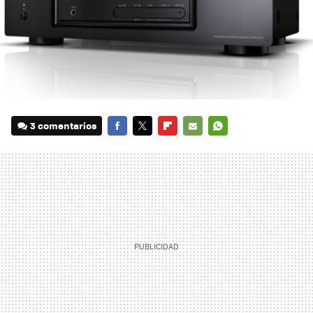
3 comentarios
FACEBOOK
TWITTER
FLIPBOARD
E-
WHATSAPP
MAIL