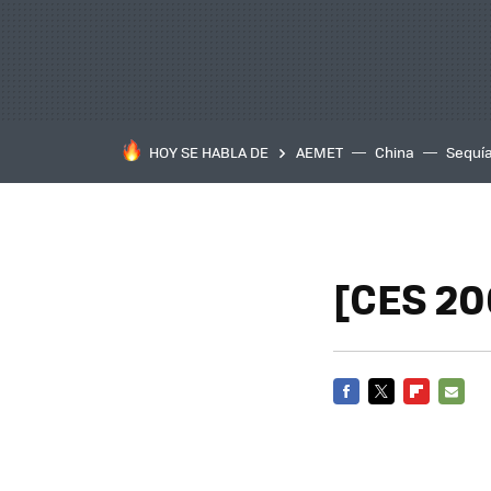
HOY SE HABLA DE
AEMET
China
Sequí
[CES 20
FACEBOOK
TWITTER
FLIPBOARD
E-
MAIL