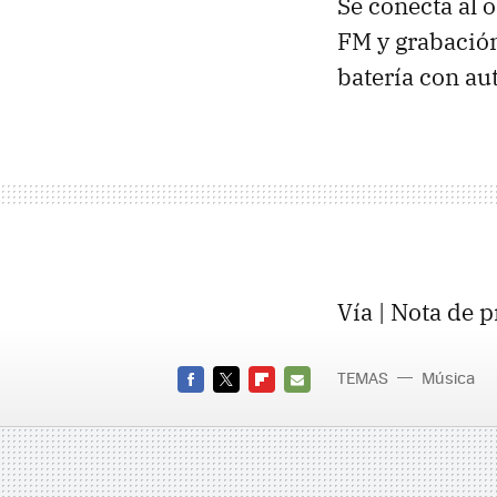
Se conecta al 
FM y grabación
batería con au
Vía | Nota de p
TEMAS
Música
FACEBOOK
TWITTER
FLIPBOARD
E-
MAIL