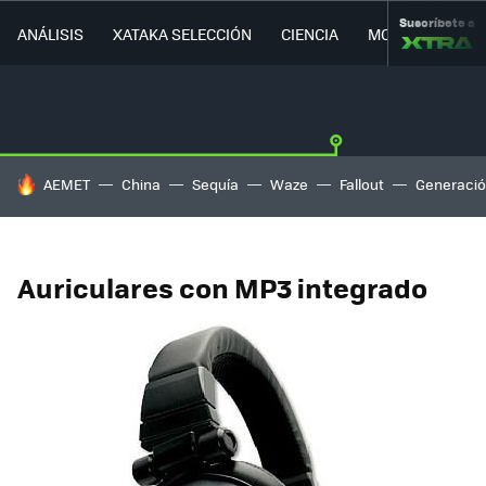
Suscríbete a
ANÁLISIS
XATAKA SELECCIÓN
CIENCIA
MOVILIDAD
HOY SE HABLA DE
AEMET
China
Sequía
Waze
Fallout
Generació
Auriculares con MP3 integrado