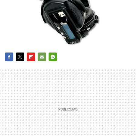
FACEBOOK
TWITTER
FLIPBOARD
E-
WHATSAPP
MAIL