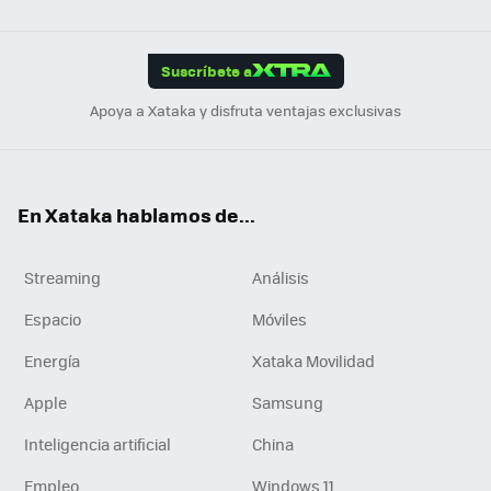
Link
Tikt
App
ok
e
am
m
rd
edI
ok
Suscríbete a
n
Apoya a Xataka y disfruta ventajas exclusivas
En Xataka hablamos de...
Streaming
Análisis
Espacio
Móviles
Energía
Xataka Movilidad
Apple
Samsung
Inteligencia artificial
China
Empleo
Windows 11