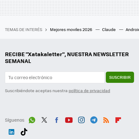
TEMAS DE INTERÉS
Mejores moviles 2026
Claude
Androi
RECIBE "Xatakaletter", NUESTRA NEWSLETTER
SEMANAL
SUSCRIBIR
Suscribiéndote aceptas nuestra
política de privacidad
Síguenos
Wh
Twit
Fac
You
Inst
Tele
RSS
Flip
ats
ter
ebo
tub
agr
gra
boa