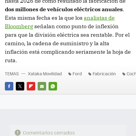
hasta 2026 dé como resultado la fabricación de
dos millones de vehículos eléctricos anuales
.
Esta misma fecha es la que los
analistas de
Bloomberg
señalan como punto de inflexión
para que la división eléctrica sea rentable. Por el
camino, la cadena de suministro y la alta
inflación está complicando seriamente la hoja de
ruta.
TEMAS
Xataka Movilidad
Ford
Fabricación
Coch
FACEBOOK
TWITTER
FLIPBOARD
E-
WHATSAPP
MAIL
Comentarios cerrados