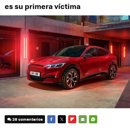
es su primera víctima
26 comentarios
FACEBOOK
TWITTER
FLIPBOARD
E-
WHATSAPP