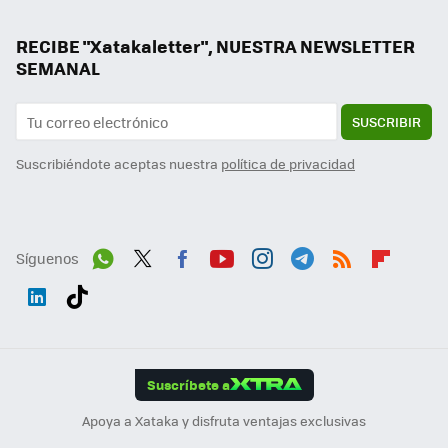
RECIBE "Xatakaletter", NUESTRA NEWSLETTER
SEMANAL
SUSCRIBIR
Suscribiéndote aceptas nuestra
política de privacidad
Síguenos
Wh
Twit
Fac
You
Inst
Tele
RSS
Flip
ats
ter
ebo
tub
agr
gra
boa
Link
Tikt
App
ok
e
am
m
rd
edI
ok
Suscríbete a
n
Apoya a Xataka y disfruta ventajas exclusivas