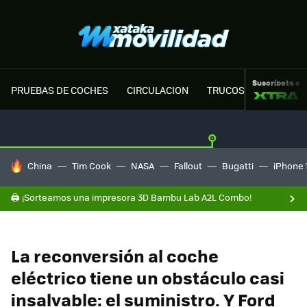
Suscríbete a
PRUEBAS DE COCHES
CIRCULACION
TRUCOS MOTOR
HOY SE HABLA DE
China
Tim Cook
NASA
Fallout
Bugatti
iPhone 
🖨️ ¡Sorteamos una impresora 3D Bambu Lab A2L Combo!
La reconversión al coche
eléctrico tiene un obstáculo casi
insalvable: el suministro. Y Ford