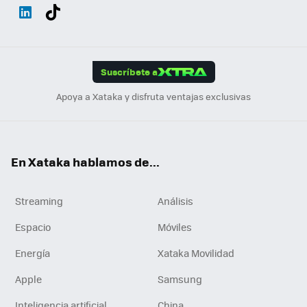
Wh
Twit
Fac
You
Inst
Tele
RSS
Flip
ats
ter
ebo
tub
agr
gra
boa
Link
Tikt
App
ok
e
am
m
rd
edI
ok
Suscríbete a
n
Apoya a Xataka y disfruta ventajas exclusivas
En Xataka hablamos de...
Streaming
Análisis
Espacio
Móviles
Energía
Xataka Movilidad
Apple
Samsung
Inteligencia artificial
China