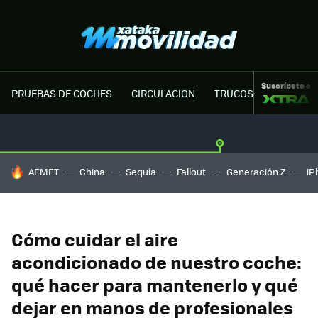
Suscríbete a
PRUEBAS DE COCHES
CIRCULACION
TRUCOS MOTOR
HOY SE HABLA DE
AEMET
China
Sequía
Fallout
Generación Z
iP
Cómo cuidar el aire
acondicionado de nuestro coche:
qué hacer para mantenerlo y qué
dejar en manos de profesionales