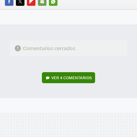
FACEBOOK
TWITTER
FLIPBOARD
E-
WHATSAPP
MAIL
Comentarios cerrados
VER
4 COMENTARIOS