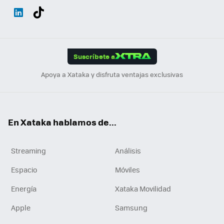
Wh
Twit
Fac
You
Inst
Tele
RSS
Flip
ats
ter
ebo
tub
agr
gra
boa
Link
Tikt
App
ok
e
am
m
rd
edI
ok
Suscríbete a
n
Apoya a Xataka y disfruta ventajas exclusivas
En Xataka hablamos de...
Streaming
Análisis
Espacio
Móviles
Energía
Xataka Movilidad
Apple
Samsung