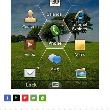
FACEBOOK
TWITTER
FLIPBOARD
E-
WHATSAPP