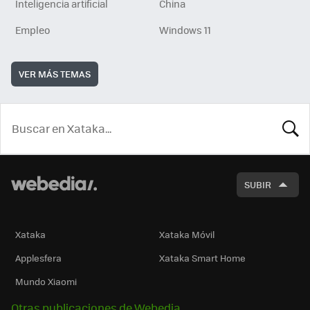
Inteligencia artificial
China
Empleo
Windows 11
VER MÁS TEMAS
BUSCA
SUBIR
Xataka
Xataka Móvil
Applesfera
Xataka Smart Home
Mundo Xiaomi
Otras publicaciones de Webedia