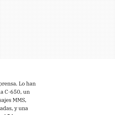
prensa. Lo han
la C-650, un
sajes MMS,
madas, y una