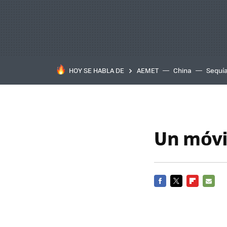
HOY SE HABLA DE
AEMET
China
Sequí
Un móvi
FACEBOOK
TWITTER
FLIPBOARD
E-
MAIL