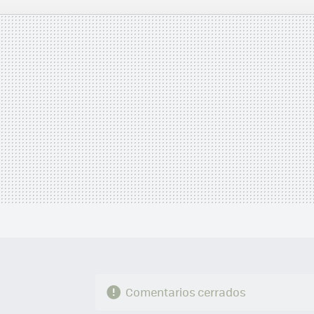
FACEBOOK
TWITTER
FLIPBOARD
E-
MAIL
Comentarios cerrados