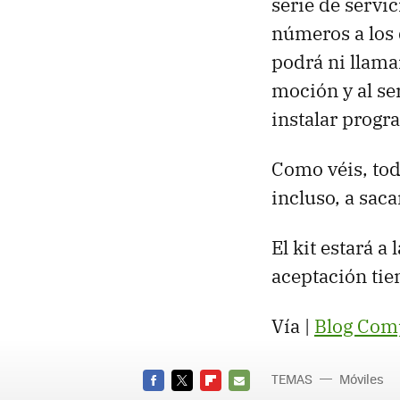
serie de servic
números a los 
podrá ni llama
moción y al se
instalar progr
Como véis, tod
incluso, a sac
El kit estará a
aceptación tie
Vía |
Blog Com
TEMAS
Móviles