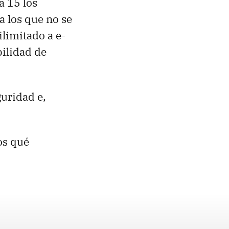
a 15 los
a los que no se
limitado a e-
bilidad de
guridad e,
mos qué