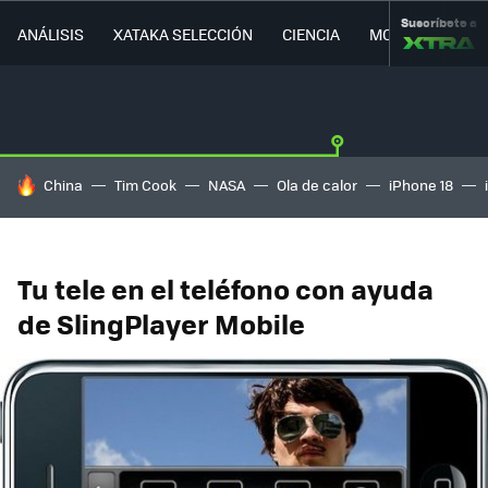
Suscríbete a
ANÁLISIS
XATAKA SELECCIÓN
CIENCIA
MOVILIDAD
HOY SE HABLA DE
China
Tim Cook
NASA
Ola de calor
iPhone 18
Tu tele en el teléfono con ayuda
de SlingPlayer Mobile