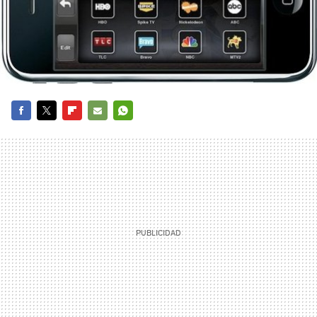
FACEBOOK
TWITTER
FLIPBOARD
E-
WHATSAPP
MAIL