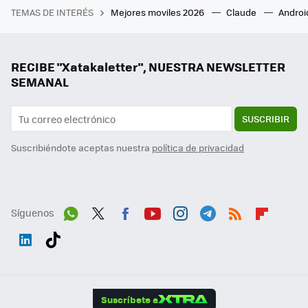
TEMAS DE INTERÉS
Mejores moviles 2026
Claude
Androi
RECIBE "Xatakaletter", NUESTRA NEWSLETTER
SEMANAL
SUSCRIBIR
Suscribiéndote aceptas nuestra
política de privacidad
Síguenos
Wh
Twit
Fac
You
Inst
Tele
RSS
Flip
ats
ter
ebo
tub
agr
gra
boa
Link
Tikt
App
ok
e
am
m
rd
edI
ok
Suscríbete a
n