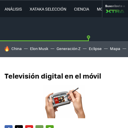
Suscríbete a
ANÁLISIS
XATAKA SELECCIÓN
CIENCIA
MOVILIDAD
HOY SE HABLA DE
China
Elon Musk
Generación Z
Eclipse
Mapa
Televisión digital en el móvil