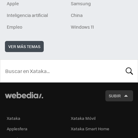
Apple
Samsung
Inteligencia artificial
China
Empleo
Windows 11
VER MÁS TEMAS
BUSCA
SUBIR
Xataka
Xataka Móvil
Applesfera
Xataka Smart Home