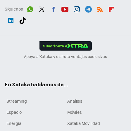
Síguenos
Wh
Twit
Fac
You
Inst
Tele
RSS
Flip
ats
ter
ebo
tub
agr
gra
boa
Link
Tikt
App
ok
e
am
m
rd
edI
ok
Suscríbete a
n
Apoya a Xataka y disfruta ventajas exclusivas
En Xataka hablamos de...
Streaming
Análisis
Espacio
Móviles
Energía
Xataka Movilidad