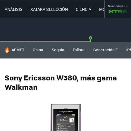
Suscríbete a
ANÁLISIS
XATAKA SELECCIÓN
CIENCIA
MOVILIDAD
HOY SE HABLA DE
AEMET
China
Sequía
Fallout
Generación Z
iP
Sony Ericsson W380, más gama
Walkman