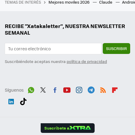
TEMAS DE INTERÉS
Mejores moviles 2026
Claude
Androi
RECIBE "Xatakaletter", NUESTRA NEWSLETTER
SEMANAL
SUSCRIBIR
Suscribiéndote aceptas nuestra
política de privacidad
Síguenos
Wh
Twit
Fac
You
Inst
Tele
RSS
Flip
ats
ter
ebo
tub
agr
gra
boa
Link
Tikt
App
ok
e
am
m
rd
edI
ok
Suscríbete a
n