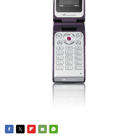
FACEBOOK
TWITTER
FLIPBOARD
E-
WHATSAPP