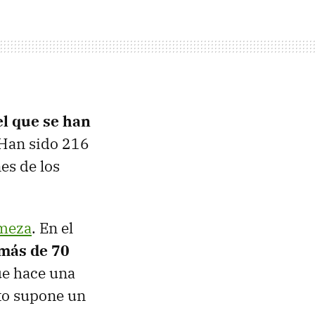
el que se han
 Han sido 216
es de los
rmeza
. En el
más de 70
ue hace una
sto supone un