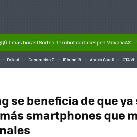
🌿¡Últimas horas! Sorteo de robot cortacésped Mova ViAX
Fallout
Generación Z
iPhone 18
Arabia Saudí
GTA VI
 se beneficia de que ya 
 más smartphones que m
onales