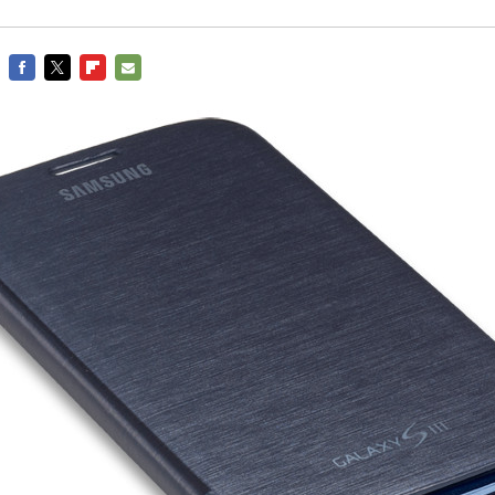
FACEBOOK
TWITTER
FLIPBOARD
E-
MAIL