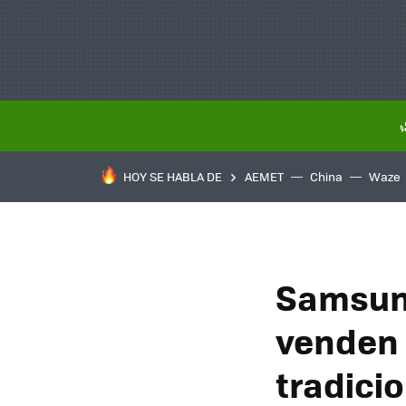
HOY SE HABLA DE
AEMET
China
Waze
Samsung
venden
tradici