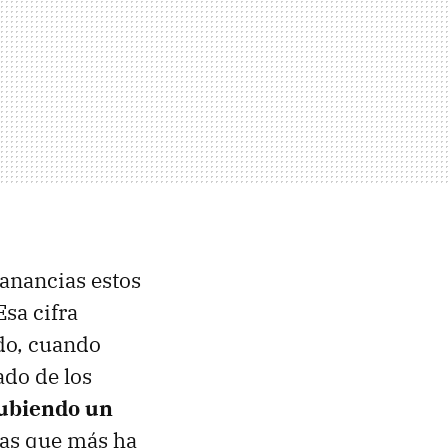
ganancias estos
 Esa cifra
do, cuando
ado de los
ubiendo un
ías que más ha