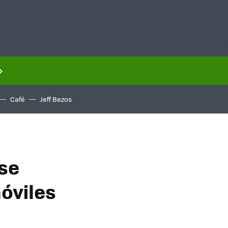
Café
Jeff Bezos
se
óviles