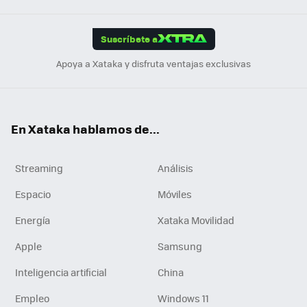
App
ok
e
am
m
rd
edI
ok
Suscríbete a
n
Apoya a Xataka y disfruta ventajas exclusivas
En Xataka hablamos de...
Streaming
Análisis
Espacio
Móviles
Energía
Xataka Movilidad
Apple
Samsung
Inteligencia artificial
China
Empleo
Windows 11