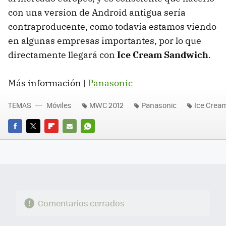
con una version de Android antigua sería
contraproducente, como todavía estamos viendo
en algunas empresas importantes, por lo que
directamente llegará con
Ice Cream Sandwich
.
Más información |
Panasonic
TEMAS
Móviles
MWC 2012
Panasonic
Ice Crea
FACEBOOK
TWITTER
FLIPBOARD
E-
WHATSAPP
MAIL
Comentarios cerrados