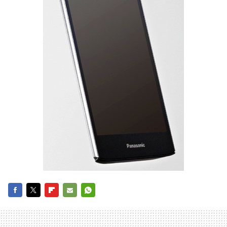
FACEBOOK
TWITTER
FLIPBOARD
E-
WHATSAPP
MAIL