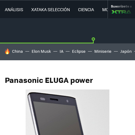
Suscríbete a
ANÁLISIS
XATAKA SELECCIÓN
CIENCIA
MOVILIDAD
HOY SE HABLA DE
China
Elon Musk
IA
Eclipse
Miniserie
Japón
Panasonic ELUGA power