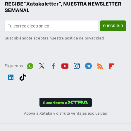
RECIBE "Xatakaletter", NUESTRA NEWSLETTER
SEMANAL
SUSCRIBIR
Suscribiéndote aceptas nuestra
política de privacidad
Síguenos
Wh
Twit
Fac
You
Inst
Tele
RSS
Flip
ats
ter
ebo
tub
agr
gra
boa
Link
Tikt
App
ok
e
am
m
rd
edI
ok
Suscríbete a
n
Apoya a Xataka y disfruta ventajas exclusivas