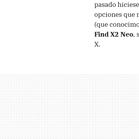
pasado hiciese
opciones que n
(que conocimos
Find X2 Neo
, 
X.