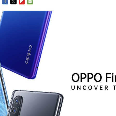
FACEBOOK
TWITTER
FLIPBOARD
E-
MAIL