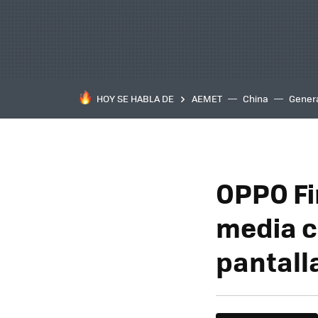
HOY SE HABLA DE
AEMET
China
Gener
OPPO Fi
media c
pantall