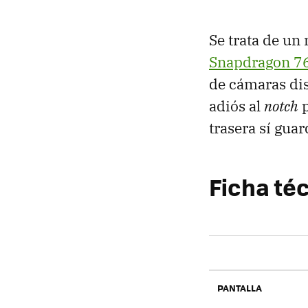
Se trata de un
Snapdragon 7
de cámaras dis
adiós al
notch
p
trasera sí gua
Ficha té
PANTALLA