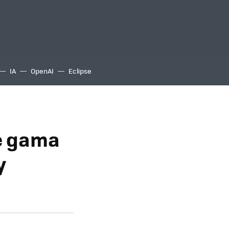
IA
OpenAI
Eclipse
de gama
y