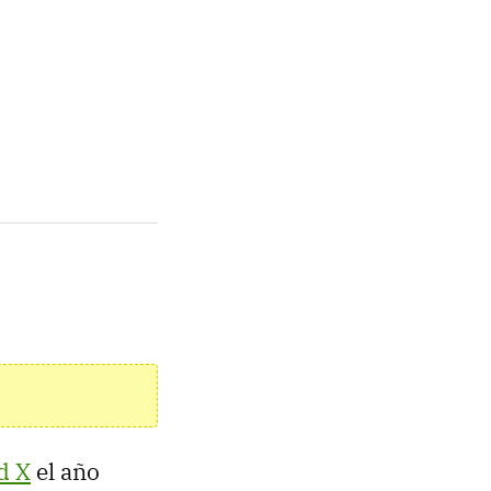
d X
el año