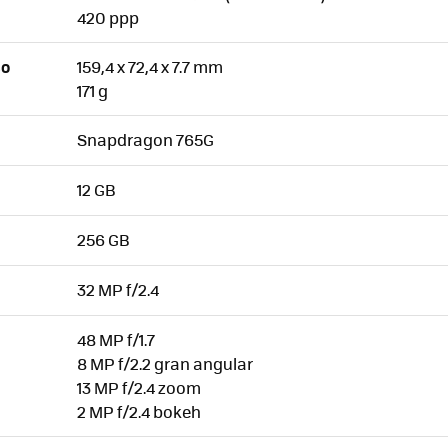
420 ppp
159,4 x 72,4 x 7.7 mm
SO
171 g
Snapdragon 765G
12 GB
256 GB
32 MP f/2.4
48 MP f/1.7
8 MP f/2.2 gran angular
13 MP f/2.4 zoom
2 MP f/2.4 bokeh