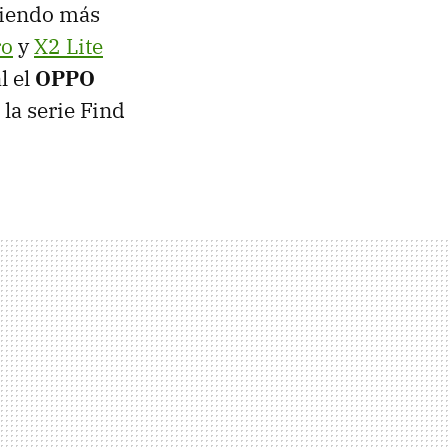
eniendo más
ro
y
X2 Lite
l el
OPPO
 la serie Find