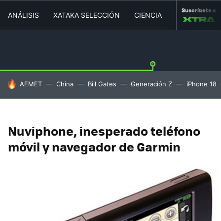
Suscríbete a
ANÁLISIS
XATAKA SELECCIÓN
CIENCIA
MOVILIDAD
HOY SE HABLA DE
AEMET
China
Bill Gates
Generación Z
iPhone 18
Nuviphone, inesperado teléfono
móvil y navegador de Garmin