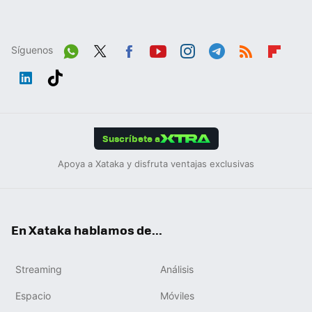
Síguenos
Wh
Twit
Fac
You
Inst
Tele
RSS
Flip
ats
ter
ebo
tub
agr
gra
boa
Link
Tikt
App
ok
e
am
m
rd
edIn
ok
Suscríbete a
Apoya a Xataka y disfruta ventajas exclusivas
En Xataka hablamos de...
Streaming
Análisis
Espacio
Móviles