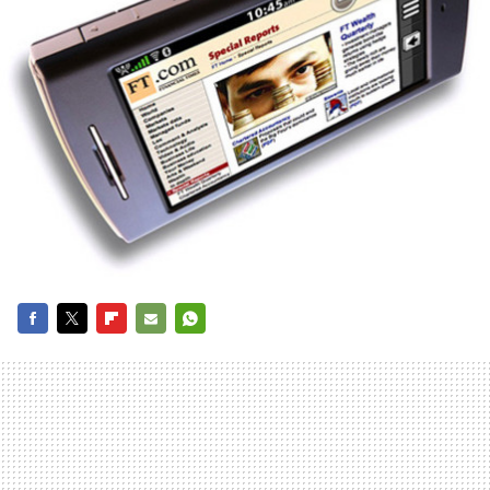
FACEBOOK
TWITTER
FLIPBOARD
E-
WHATSAPP
MAIL