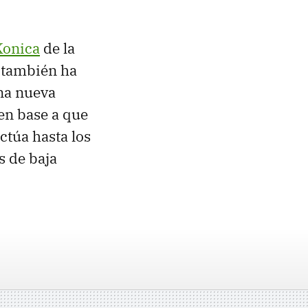
Konica
de la
 también ha
na nueva
en base a que
uctúa hasta los
s de baja