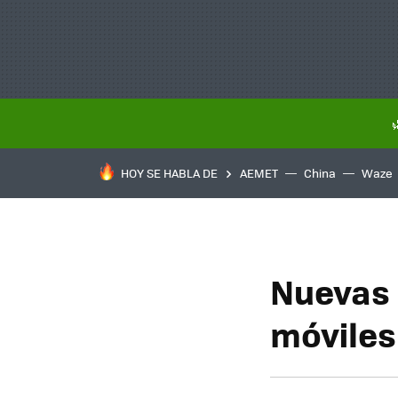
HOY SE HABLA DE
AEMET
China
Waze
Nuevas 
móviles