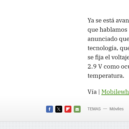
Ya se está ava
que hablamos 
anunciado que
tecnología, qu
se fija el volt
2.9 V como ocu
temperatura.
Vía |
Mobilewh
TEMAS
Móviles
FACEBOOK
TWITTER
FLIPBOARD
E-
MAIL