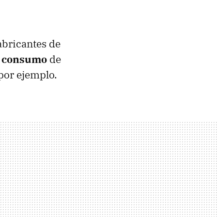
abricantes de
l
consumo
de
por ejemplo.