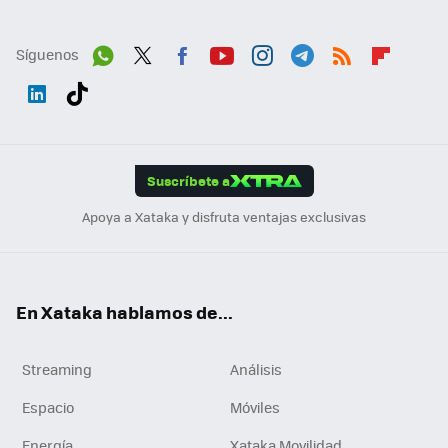
Síguenos
Wh
Twit
Fac
You
Inst
Tele
RSS
Flip
ats
ter
ebo
tub
agr
gra
boa
Link
Tikt
App
ok
e
am
m
rd
edI
ok
Suscríbete a
n
Apoya a Xataka y disfruta ventajas exclusivas
En Xataka hablamos de...
Streaming
Análisis
Espacio
Móviles
Energía
Xataka Movilidad