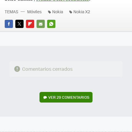
TEMAS
Móviles
Nokia
Nokia X2
FACEBOOK
TWITTER
FLIPBOARD
E-
WHATSAPP
MAIL
Comentarios cerrados
VER
29 COMENTARIOS