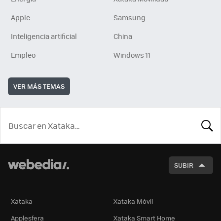
Apple
Samsung
Inteligencia artificial
China
Empleo
Windows 11
VER MÁS TEMAS
BUSCA
SUBIR
Xataka
Xataka Móvil
Applesfera
Xataka Smart Home