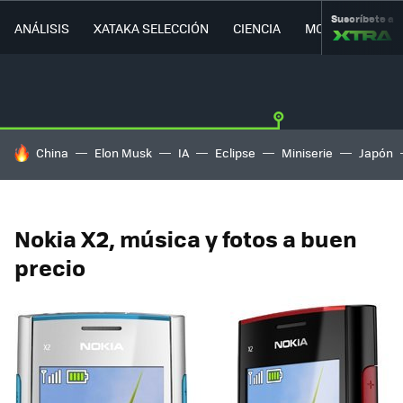
Suscríbete a
ANÁLISIS
XATAKA SELECCIÓN
CIENCIA
MOVILIDAD
HOY SE HABLA DE
China
Elon Musk
IA
Eclipse
Miniserie
Japón
Nokia X2, música y fotos a buen
precio