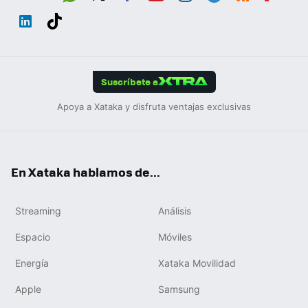
Wh
Twit
Fac
You
Inst
Tele
RSS
Flip
ats
ter
ebo
tub
agr
gra
boa
Link
Tikt
App
ok
e
am
m
rd
edIn
ok
Suscríbete a
Apoya a Xataka y disfruta ventajas exclusivas
En Xataka hablamos de...
Streaming
Análisis
Espacio
Móviles
Energía
Xataka Movilidad
Apple
Samsung