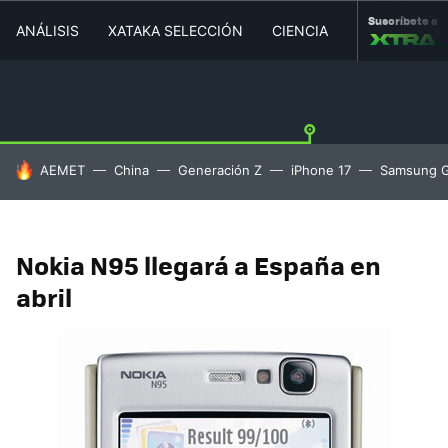
Suscríbete a
ANÁLISIS
XATAKA SELECCIÓN
CIENCIA
MOVILIDAD
HOY SE HABLA DE
AEMET
China
Generación Z
iPhone 17
Samsung G
Nokia N95 llegará a España en
abril