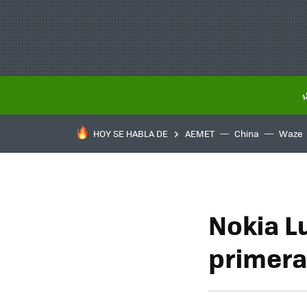
HOY SE HABLA DE
AEMET
China
Waze
Nokia L
primera