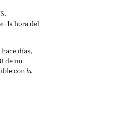
5.
n la hora del
 hace días,
 8 de un
sible con
la