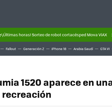
🌿¡Últimas horas! Sorteo de robot cortacésped Mova ViAX
Fallout
Generación Z
iPhone 18
Arabia Saudí
GTA VI
umia 1520 aparece en un
 recreación