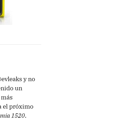
@evleaks y no
enido un
s más
a el próximo
umia 1520
.