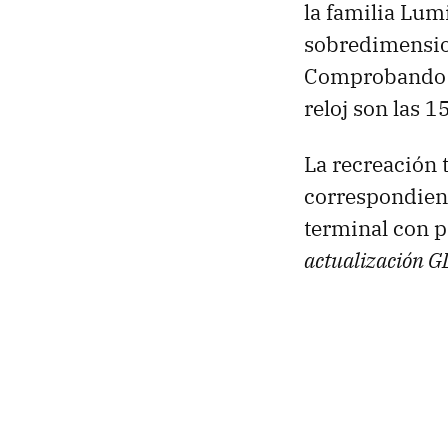
la familia Lum
sobredimensio
Comprobando de
reloj son las 1
La recreación 
correspondient
terminal con p
actualización 