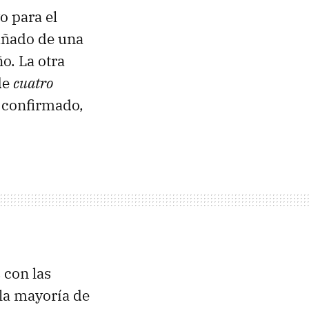
o para el
añado de una
o. La otra
de
cuatro
 confirmado,
 con las
la mayoría de