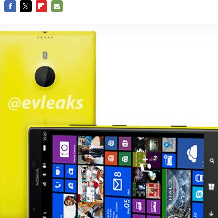
FACEBOOK
TWITTER
FLIPBOARD
E-
MAIL