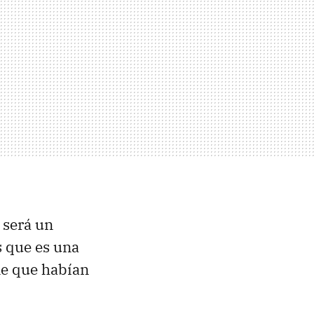
i será un
s que es una
ne que habían