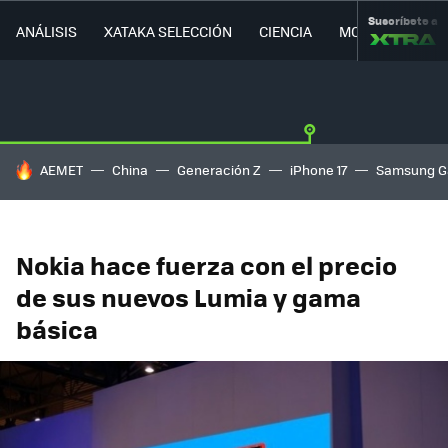
Suscríbete a
ANÁLISIS
XATAKA SELECCIÓN
CIENCIA
MOVILIDAD
HOY SE HABLA DE
AEMET
China
Generación Z
iPhone 17
Samsung G
Nokia hace fuerza con el precio
de sus nuevos Lumia y gama
básica