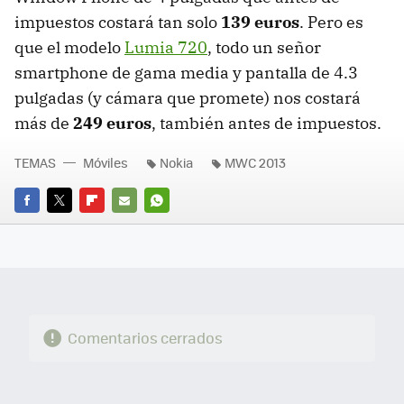
impuestos costará tan solo
139 euros
. Pero es
que el modelo
Lumia 720
, todo un señor
smartphone de gama media y pantalla de 4.3
pulgadas (y cámara que promete) nos costará
más de
249 euros
, también antes de impuestos.
TEMAS
Móviles
Nokia
MWC 2013
FACEBOOK
TWITTER
FLIPBOARD
E-
WHATSAPP
MAIL
Comentarios cerrados