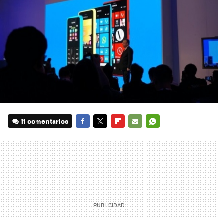
11 comentarios
FACEBOOK
TWITTER
FLIPBOARD
E-
WHATSAPP
MAIL