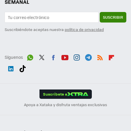
SEMANAL
SUSCRIBIR
Suscribiéndote aceptas nuestra
política de privacidad
Síguenos
Wh
Twit
Fac
You
Inst
Tele
RSS
Flip
ats
ter
ebo
tub
agr
gra
boa
Link
Tikt
App
ok
e
am
m
rd
edI
ok
Suscríbete a
n
Apoya a Xataka y disfruta ventajas exclusivas