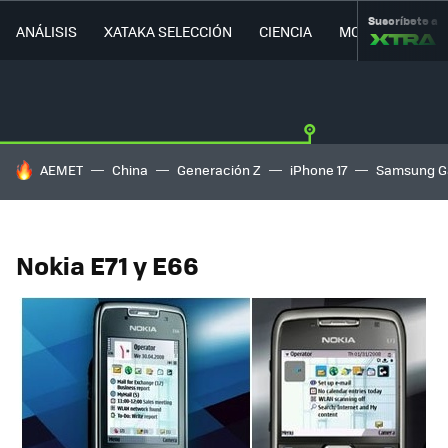
Suscríbete a
ANÁLISIS
XATAKA SELECCIÓN
CIENCIA
MOVILIDAD
HOY SE HABLA DE
AEMET
China
Generación Z
iPhone 17
Samsung G
Nokia E71 y E66