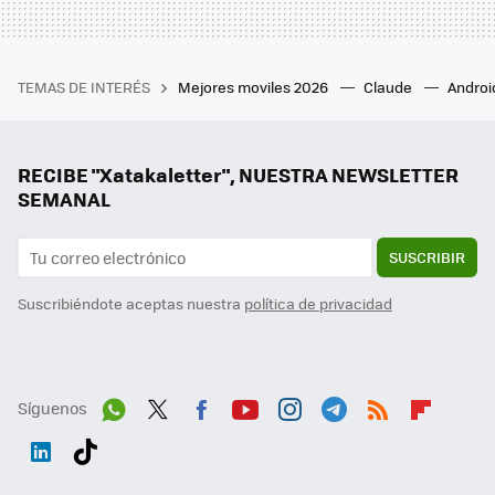
TEMAS DE INTERÉS
Mejores moviles 2026
Claude
Androi
RECIBE "Xatakaletter", NUESTRA NEWSLETTER
SEMANAL
SUSCRIBIR
Suscribiéndote aceptas nuestra
política de privacidad
Síguenos
Wh
Twit
Fac
You
Inst
Tele
RSS
Flip
ats
ter
ebo
tub
agr
gra
boa
Link
Tikt