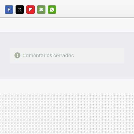
FACEBOOK
TWITTER
FLIPBOARD
E-
WHATSAPP
MAIL
Comentarios cerrados