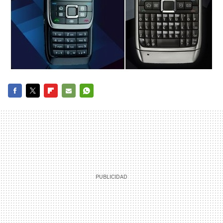
FACEBOOK
TWITTER
FLIPBOARD
E-
WHATSAPP
MAIL