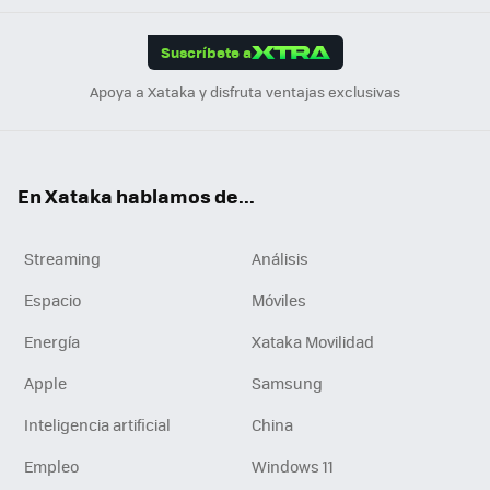
App
ok
e
am
m
rd
edI
ok
Suscríbete a
n
Apoya a Xataka y disfruta ventajas exclusivas
En Xataka hablamos de...
Streaming
Análisis
Espacio
Móviles
Energía
Xataka Movilidad
Apple
Samsung
Inteligencia artificial
China
Empleo
Windows 11