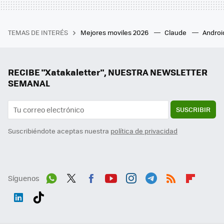
TEMAS DE INTERÉS
Mejores moviles 2026
Claude
Androi
RECIBE "Xatakaletter", NUESTRA NEWSLETTER
SEMANAL
SUSCRIBIR
Suscribiéndote aceptas nuestra
política de privacidad
Síguenos
Wh
Twit
Fac
You
Inst
Tele
RSS
Flip
ats
ter
ebo
tub
agr
gra
boa
Link
Tikt