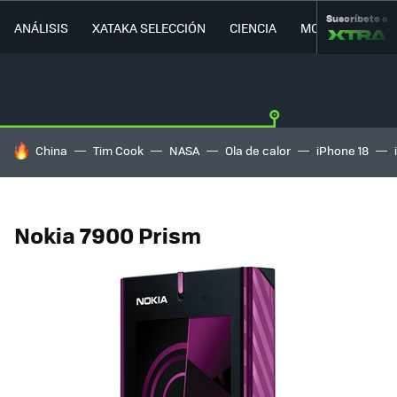
Suscríbete a
ANÁLISIS
XATAKA SELECCIÓN
CIENCIA
MOVILIDAD
HOY SE HABLA DE
China
Tim Cook
NASA
Ola de calor
iPhone 18
Nokia 7900 Prism