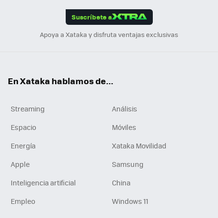
App
ok
e
am
m
rd
edI
ok
Suscríbete a
n
Apoya a Xataka y disfruta ventajas exclusivas
En Xataka hablamos de...
Streaming
Análisis
Espacio
Móviles
Energía
Xataka Movilidad
Apple
Samsung
Inteligencia artificial
China
Empleo
Windows 11