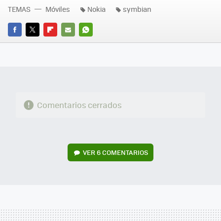
TEMAS
Móviles
Nokia
symbian
FACEBOOK
TWITTER
FLIPBOARD
E-
WHATSAPP
MAIL
Comentarios cerrados
VER
6 COMENTARIOS