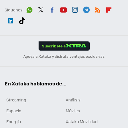
Síguenos
Wh
Twit
Fac
You
Inst
Tele
RSS
Flip
ats
ter
ebo
tub
agr
gra
boa
Link
Tikt
App
ok
e
am
m
rd
edI
ok
Suscríbete a
n
Apoya a Xataka y disfruta ventajas exclusivas
En Xataka hablamos de...
Streaming
Análisis
Espacio
Móviles
Energía
Xataka Movilidad