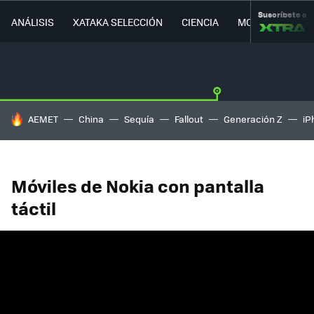
Suscríbete a
ANÁLISIS
XATAKA SELECCIÓN
CIENCIA
MOVILIDAD
HOY SE HABLA DE
AEMET
China
Sequía
Fallout
Generación Z
iP
Móviles de Nokia con pantalla
táctil