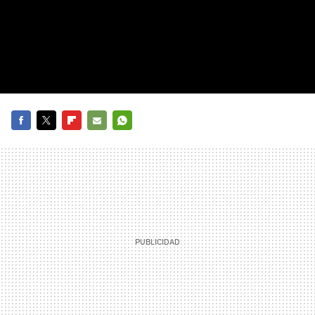
FACEBOOK
TWITTER
FLIPBOARD
E-
WHATSAPP
MAIL