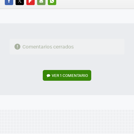
FACEBOOK
TWITTER
FLIPBOARD
E-
WHATSAPP
MAIL
Comentarios cerrados
VER
1 COMENTARIO