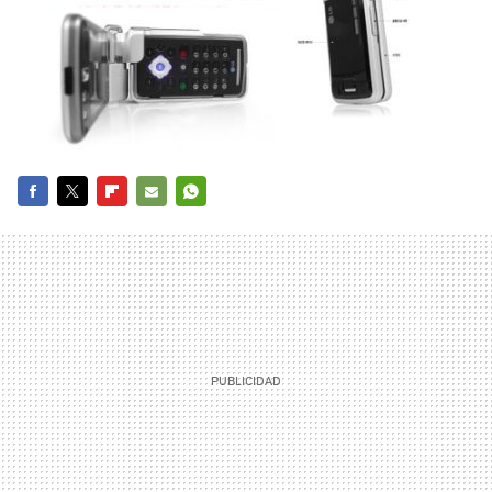
FACEBOOK
TWITTER
FLIPBOARD
E-
WHATSAPP
MAIL