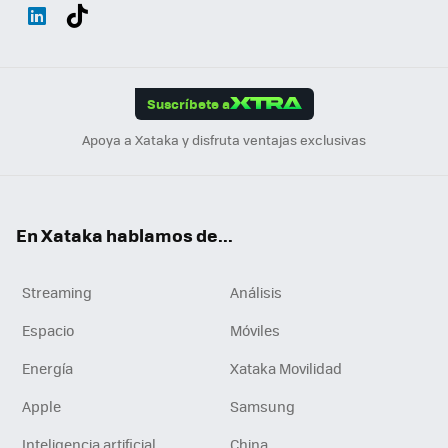
Wh
Twit
Fac
You
Inst
Tele
RSS
Flip
ats
ter
ebo
tub
agr
gra
boa
Link
Tikt
App
ok
e
am
m
rd
edI
ok
Suscríbete a
n
Apoya a Xataka y disfruta ventajas exclusivas
En Xataka hablamos de...
Streaming
Análisis
Espacio
Móviles
Energía
Xataka Movilidad
Apple
Samsung
Inteligencia artificial
China