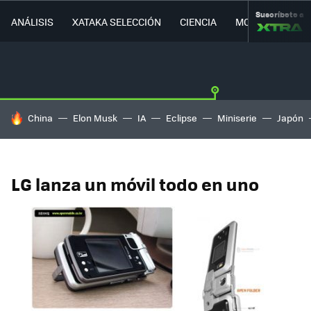
Suscríbete a
ANÁLISIS
XATAKA SELECCIÓN
CIENCIA
MOVILIDAD
HOY SE HABLA DE
China
Elon Musk
IA
Eclipse
Miniserie
Japón
LG lanza un móvil todo en uno