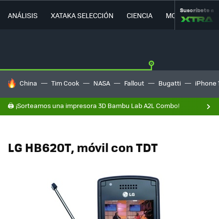
Suscríbete a
ANÁLISIS
XATAKA SELECCIÓN
CIENCIA
MOVILIDAD
HOY SE HABLA DE
China
Tim Cook
NASA
Fallout
Bugatti
iPhone 
🖨️ ¡Sorteamos una impresora 3D Bambu Lab A2L Combo!
LG HB620T, móvil con TDT