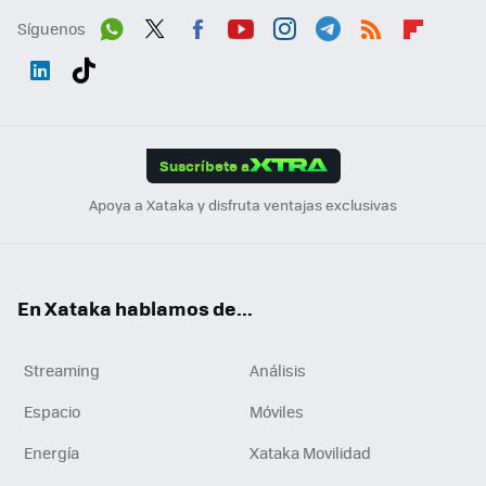
Síguenos
Wh
Twit
Fac
You
Inst
Tele
RSS
Flip
ats
ter
ebo
tub
agr
gra
boa
Link
Tikt
App
ok
e
am
m
rd
edI
ok
Suscríbete a
n
Apoya a Xataka y disfruta ventajas exclusivas
En Xataka hablamos de...
Streaming
Análisis
Espacio
Móviles
Energía
Xataka Movilidad