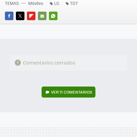
TEMAS
Móviles
LG
TDT
FACEBOOK
TWITTER
FLIPBOARD
E-
WHATSAPP
MAIL
Comentarios cerrados
VER
11 COMENTARIOS