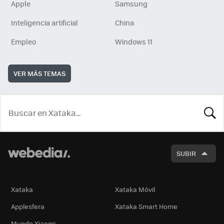
Apple
Samsung
Inteligencia artificial
China
Empleo
Windows 11
VER MÁS TEMAS
BUSCA
SUBIR
Xataka
Xataka Móvil
Applesfera
Xataka Smart Home
Mundo Xiaomi