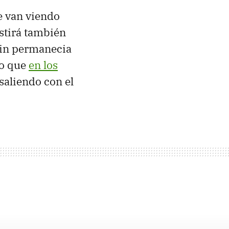
se van viendo
istirá también
in permanecia
ro que
en los
, saliendo con el