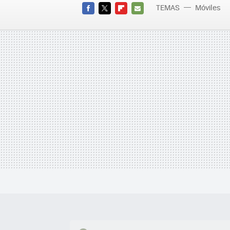
TEMAS
Móviles
FACEBOOK
TWITTER
FLIPBOARD
E-
MAIL