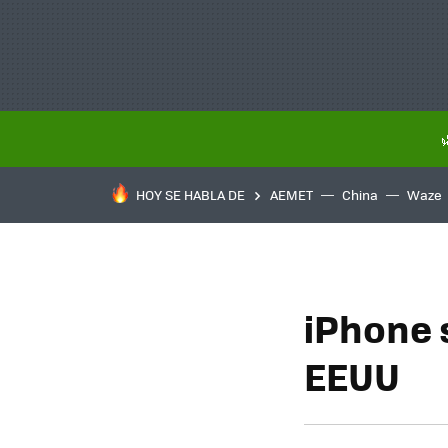
HOY SE HABLA DE
AEMET
China
Waze
iPhone 
EEUU