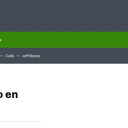
Café
Jeff Bezos
o en