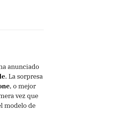
ha anunciado
le
. La sorpresa
hone
, o mejor
rimera vez que
el modelo de