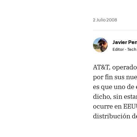
2 Julio 2008
Javier Pe
Editor - Tech
AT&T, operador
por fin sus nu
es que uno de 
dicho, sin esta
ocurre en EEUU
distribución d