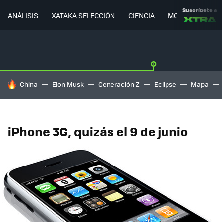
Suscríbete a
ANÁLISIS
XATAKA SELECCIÓN
CIENCIA
MOVILIDAD
HOY SE HABLA DE
China
Elon Musk
Generación Z
Eclipse
Mapa
iPhone 3G, quizás el 9 de junio