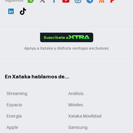
Wh
Twit
Fac
You
Inst
Tele
RSS
Flip
ats
ter
ebo
tub
agr
gra
boa
Link
Tikt
App
ok
e
am
m
rd
edI
ok
Suscríbete a
n
Apoya a Xataka y disfruta ventajas exclusivas
En Xataka hablamos de...
Streaming
Análisis
Espacio
Móviles
Energía
Xataka Movilidad
Apple
Samsung