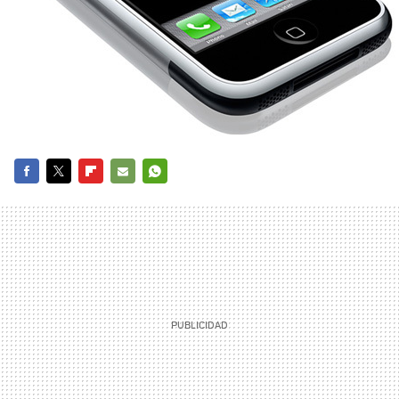
FACEBOOK
TWITTER
FLIPBOARD
E-
WHATSAPP
MAIL