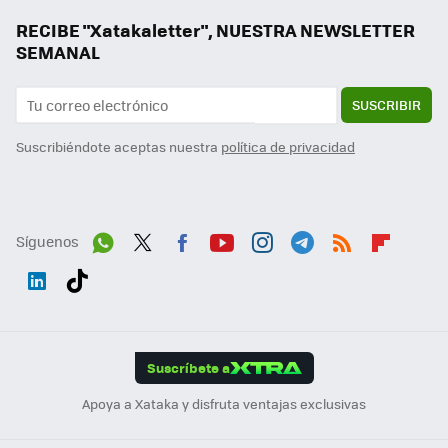
RECIBE "Xatakaletter", NUESTRA NEWSLETTER
SEMANAL
SUSCRIBIR
Suscribiéndote aceptas nuestra
política de privacidad
Síguenos
Wh
Twit
Fac
You
Inst
Tele
RSS
Flip
ats
ter
ebo
tub
agr
gra
boa
Link
Tikt
App
ok
e
am
m
rd
edI
ok
Suscríbete a
n
Apoya a Xataka y disfruta ventajas exclusivas