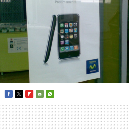
FACEBOOK
TWITTER
FLIPBOARD
E-
WHATSAPP
MAIL