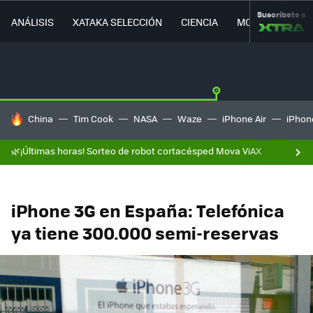
Suscríbete a
ANÁLISIS
XATAKA SELECCIÓN
CIENCIA
MOVILIDAD
HOY SE HABLA DE
China
Tim Cook
NASA
Waze
iPhone Air
iPhone
🌿¡Últimas horas! Sorteo de robot cortacésped Mova ViAX
iPhone 3G en España: Telefónica
ya tiene 300.000 semi-reservas