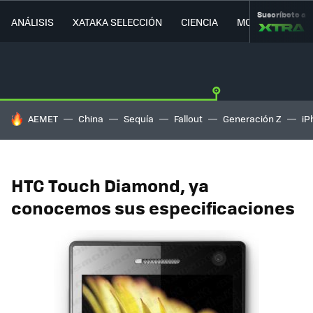
Suscríbete a
ANÁLISIS
XATAKA SELECCIÓN
CIENCIA
MOVILIDAD
HOY SE HABLA DE
AEMET
China
Sequía
Fallout
Generación Z
iP
HTC Touch Diamond, ya
conocemos sus especificaciones