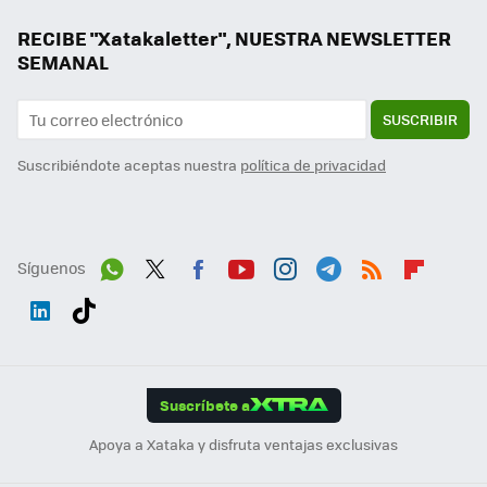
RECIBE "Xatakaletter", NUESTRA NEWSLETTER
SEMANAL
SUSCRIBIR
Suscribiéndote aceptas nuestra
política de privacidad
Síguenos
Wh
Twit
Fac
You
Inst
Tele
RSS
Flip
ats
ter
ebo
tub
agr
gra
boa
Link
Tikt
App
ok
e
am
m
rd
edI
ok
Suscríbete a
n
Apoya a Xataka y disfruta ventajas exclusivas