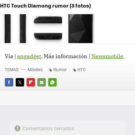
HTC Touch Diamong rumor (3 fotos)
Vía |
engadget
. Más información |
Newsmobile
.
TEMAS
Móviles
Rumor
HTC
FACEBOOK
TWITTER
FLIPBOARD
E-
WHATSAPP
MAIL
Comentarios cerrados