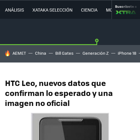
Suscríbete a
ANÁLISIS
XATAKA SELECCIÓN
CIENCIA
MOVILIDAD
HOY SE HABLA DE
AEMET
China
Bill Gates
Generación Z
iPhone 18
HTC Leo, nuevos datos que
confirman lo esperado y una
imagen no oficial