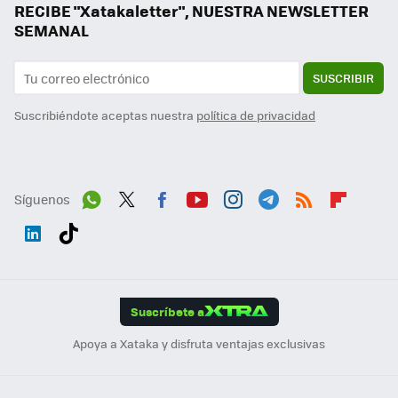
RECIBE "Xatakaletter", NUESTRA NEWSLETTER
SEMANAL
SUSCRIBIR
Suscribiéndote aceptas nuestra
política de privacidad
Síguenos
Wh
Twit
Fac
You
Inst
Tele
RSS
Flip
ats
ter
ebo
tub
agr
gra
boa
Link
Tikt
App
ok
e
am
m
rd
edI
ok
Suscríbete a
n
Apoya a Xataka y disfruta ventajas exclusivas