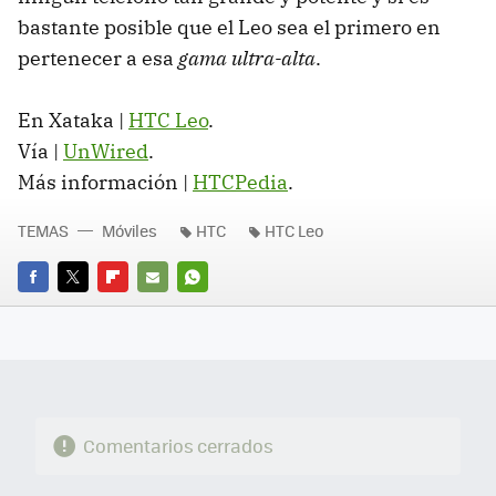
bastante posible que el Leo sea el primero en
pertenecer a esa
gama ultra-alta
.
En Xataka |
HTC
Leo
.
Vía |
UnWired
.
Más información |
HTCPedia
.
TEMAS
Móviles
HTC
HTC Leo
FACEBOOK
TWITTER
FLIPBOARD
E-
WHATSAPP
MAIL
Comentarios cerrados