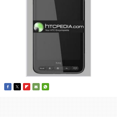
FACEBOOK
TWITTER
FLIPBOARD
E-
WHATSAPP
MAIL