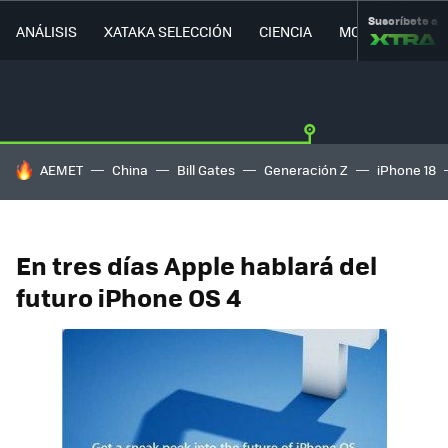
Suscríbete a
ANÁLISIS
XATAKA SELECCIÓN
CIENCIA
MOVILIDAD
HOY SE HABLA DE
AEMET
China
Bill Gates
Generación Z
iPhone 18
En tres días Apple hablará del
futuro iPhone OS 4