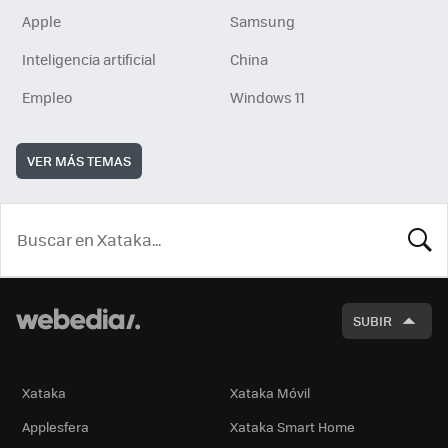
Apple
Samsung
Inteligencia artificial
China
Empleo
Windows 11
VER MÁS TEMAS
BUSCA
SUBIR
Xataka
Xataka Móvil
Applesfera
Xataka Smart Home