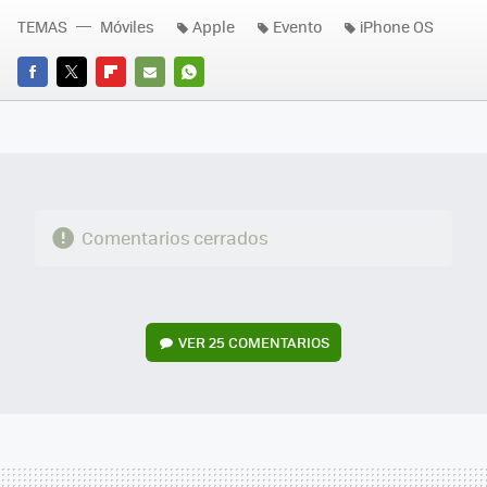
TEMAS
Móviles
Apple
Evento
iPhone OS
FACEBOOK
TWITTER
FLIPBOARD
E-
WHATSAPP
MAIL
Comentarios cerrados
VER
25 COMENTARIOS