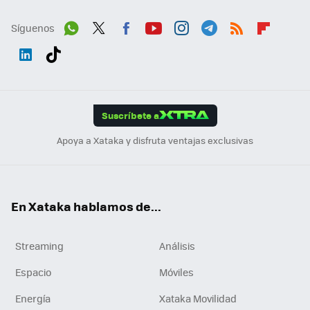
Síguenos
Wh
Twit
Fac
You
Inst
Tele
RSS
Flip
ats
ter
ebo
tub
agr
gra
boa
Link
Tikt
App
ok
e
am
m
rd
edI
ok
Suscríbete a
n
Apoya a Xataka y disfruta ventajas exclusivas
En Xataka hablamos de...
Streaming
Análisis
Espacio
Móviles
Energía
Xataka Movilidad