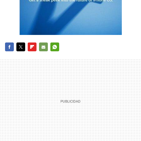
FACEBOOK
TWITTER
FLIPBOARD
E-
WHATSAPP
MAIL