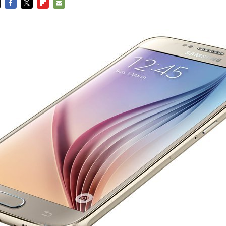
FACEBOOK
TWITTER
FLIPBOARD
E-
MAIL