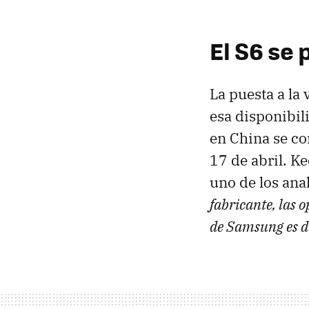
El S6 se
La puesta a l
esa disponibil
en China se c
17 de abril. K
uno de los ana
fabricante, las o
de Samsung es di