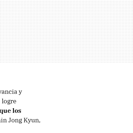
vancia y
 logre
 que los
Shin Jong Kyun,