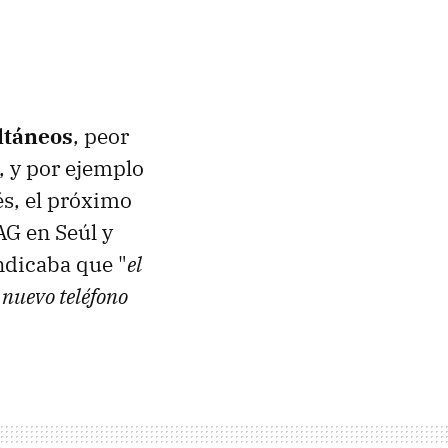
ltáneos
, peor
, y por ejemplo
s, el próximo
AG en Seúl y
ndicaba que "
el
l nuevo teléfono