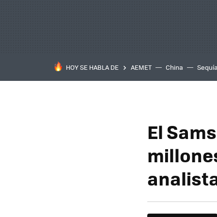
HOY SE HABLA DE
AEMET
China
Sequí
El Sams
millone
analist