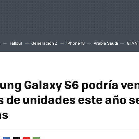
a
Fallout
Generación Z
iPhone 18
Arabia Saudí
GTA VI
ung Galaxy S6 podría ve
s de unidades este año s
as