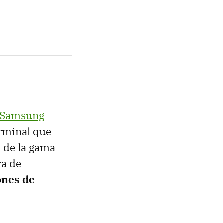
Samsung
erminal que
o de la gama
ra de
ones de