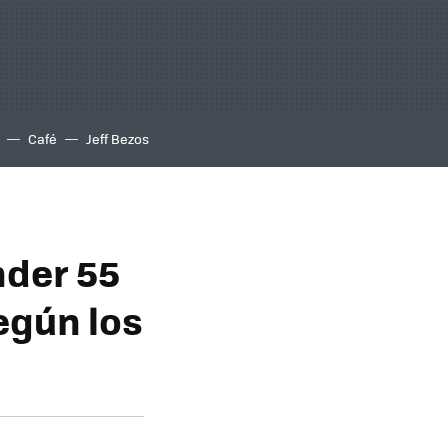
Café
Jeff Bezos
nder 55
egún los