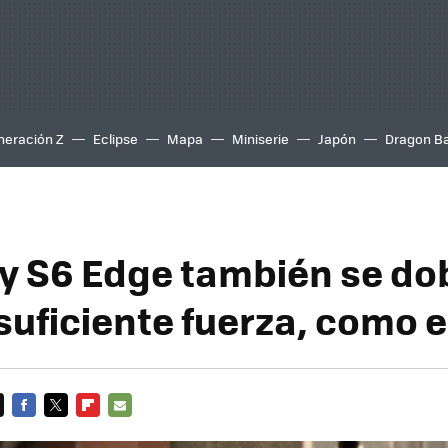
neración Z
Eclipse
Mapa
Miniserie
Japón
Dragon Ba
xy S6 Edge también se dob
suficiente fuerza, como e
FACEBOOK
TWITTER
FLIPBOARD
E-