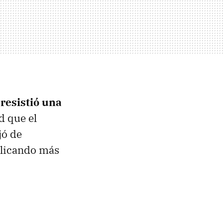
resistió una
d que el
jó de
plicando más