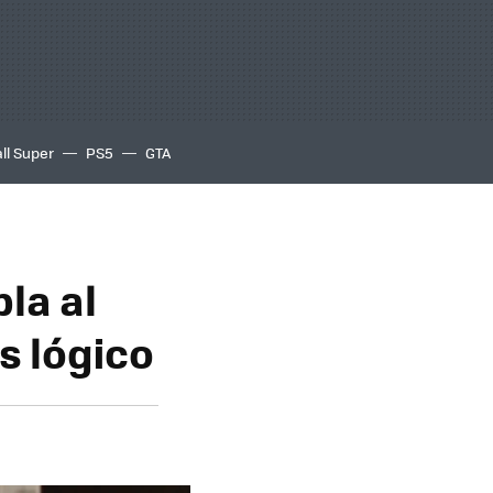
ll Super
PS5
GTA
la al
s lógico