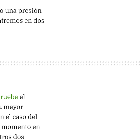
jo una presión
ntremos en dos
prueba
al
su mayor
n el caso del
mo momento en
tros dos