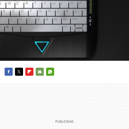
FACEBOOK
TWITTER
FLIPBOARD
E-
WHATSAPP
MAIL