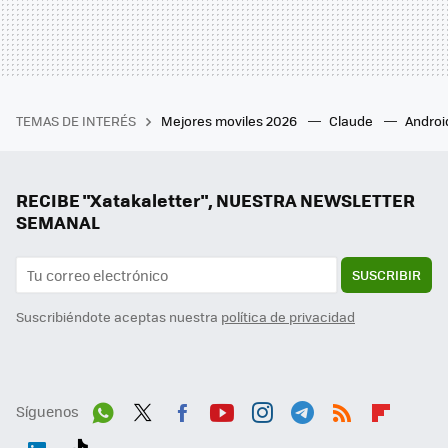
TEMAS DE INTERÉS
Mejores moviles 2026
Claude
Androi
RECIBE "Xatakaletter", NUESTRA NEWSLETTER
SEMANAL
SUSCRIBIR
Suscribiéndote aceptas nuestra
política de privacidad
Síguenos
Wh
Twit
Fac
You
Inst
Tele
RSS
Flip