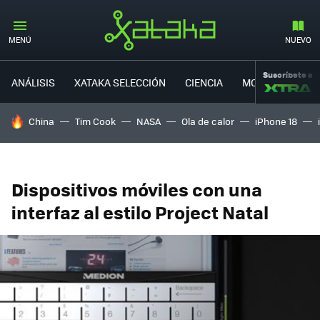
MENÚ
NUEVO
Suscríbete a
ANÁLISIS
XATAKA SELECCIÓN
CIENCIA
MOVILIDAD
HOY SE HABLA DE
China
Tim Cook
NASA
Ola de calor
iPhone 18
Dispositivos móviles con una
interfaz al estilo Project Natal