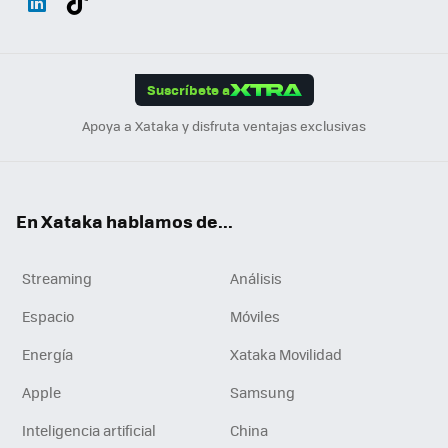
ats
ter
ebo
tub
agr
gra
boa
Link
Tikt
App
ok
e
am
m
rd
edI
ok
Suscríbete a
n
Apoya a Xataka y disfruta ventajas exclusivas
En Xataka hablamos de...
Streaming
Análisis
Espacio
Móviles
Energía
Xataka Movilidad
Apple
Samsung
Inteligencia artificial
China