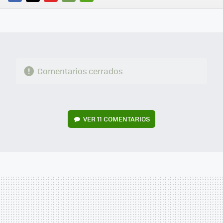
FACEBOOK
TWITTER
FLIPBOARD
E-
WHATSAPP
MAIL
Comentarios cerrados
VER
11 COMENTARIOS