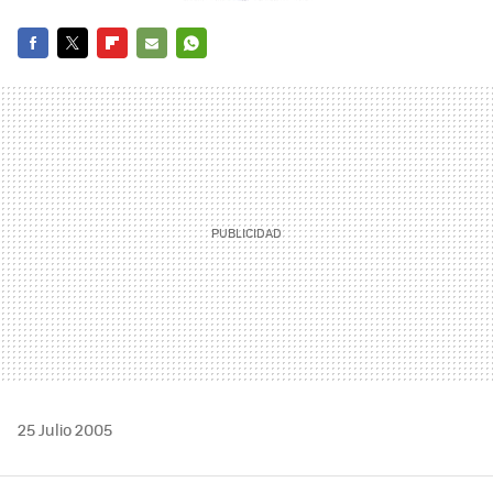
FACEBOOK
TWITTER
FLIPBOARD
E-
WHATSAPP
MAIL
25 Julio 2005