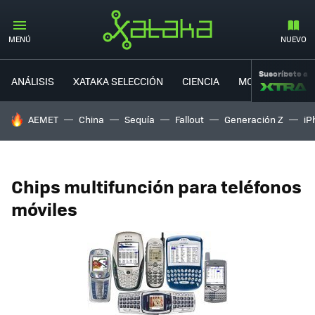
MENÚ
NUEVO
Suscríbete a
ANÁLISIS
XATAKA SELECCIÓN
CIENCIA
MOVILIDAD
HOY SE HABLA DE
AEMET
China
Sequía
Fallout
Generación Z
iP
Chips multifunción para teléfonos
móviles