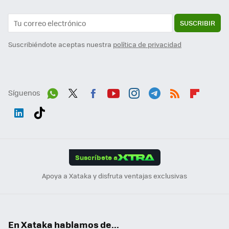
SUSCRIBIR
Suscribiéndote aceptas nuestra
política de privacidad
Síguenos
Wh
Twit
Fac
You
Inst
Tele
RSS
Flip
ats
ter
ebo
tub
agr
gra
boa
Link
Tikt
App
ok
e
am
m
rd
edI
ok
Suscríbete a
n
Apoya a Xataka y disfruta ventajas exclusivas
En Xataka hablamos de...