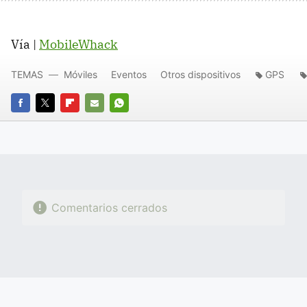
Vía |
MobileWhack
TEMAS
Móviles
Eventos
Otros dispositivos
GPS
FACEBOOK
TWITTER
FLIPBOARD
E-
WHATSAPP
MAIL
Comentarios cerrados