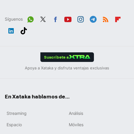
Síguenos
Wh
Twit
Fac
You
Inst
Tele
RSS
Flip
ats
ter
ebo
tub
agr
gra
boa
Link
Tikt
App
ok
e
am
m
rd
edIn
ok
Suscríbete a
Apoya a Xataka y disfruta ventajas exclusivas
En Xataka hablamos de...
Streaming
Análisis
Espacio
Móviles