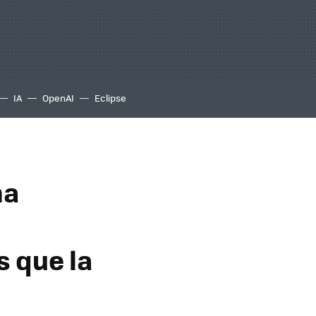
IA
OpenAI
Eclipse
ma
s que la