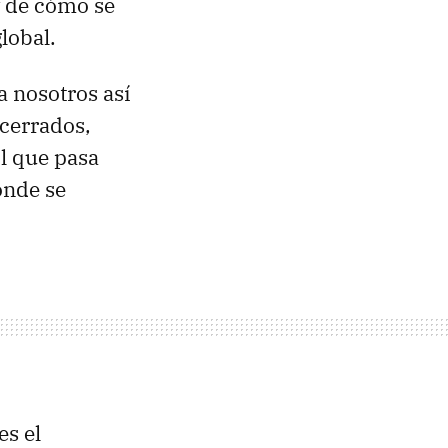
 de cómo se
global.
a nosotros así
 cerrados,
l que pasa
onde se
es el