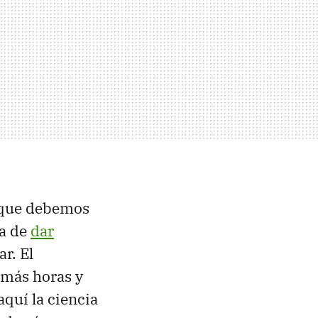
que debemos
ra de
dar
r. El
 más horas y
quí la ciencia