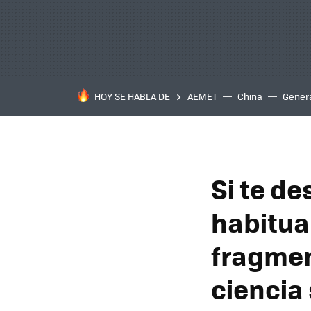
HOY SE HABLA DE
AEMET
China
Gener
Si te d
habitua
fragmen
ciencia