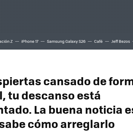
ación Z
iPhone 17
Samsung Galaxy S26
Café
Jeff Bezos
espiertas cansado de for
l, tu descanso está
tado. La buena noticia e
 sabe cómo arreglarlo