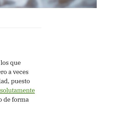
los que
ro a veces
dad, puesto
bsolutamente
o de forma