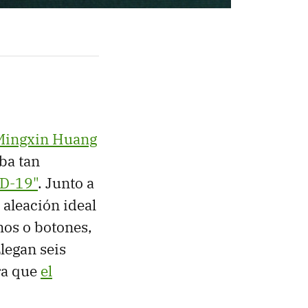
Mingxin Huang
ba tan
ID-19"
. Junto a
 aleación ideal
os o botones,
Llegan seis
ra que
el