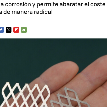
la corrosión y permite abaratar el coste
s de manera radical
FACEBOOK
TWITTER
FLIPBOARD
E-
MAIL