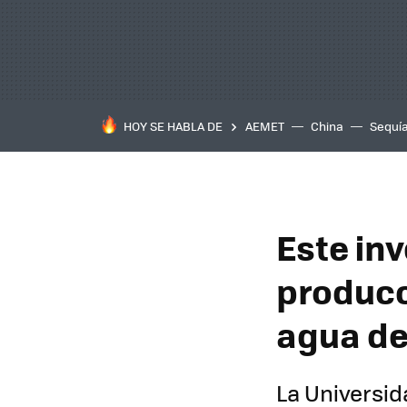
HOY SE HABLA DE
AEMET
China
Sequí
Este inv
producc
agua de
La Universid