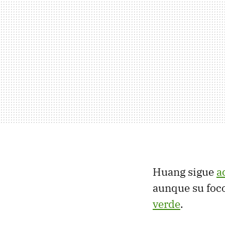
Huang sigue
a
aunque su foco
verde
.