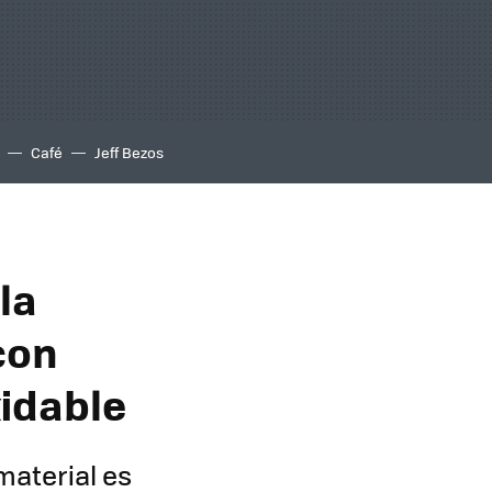
Café
Jeff Bezos
la
con
xidable
material es