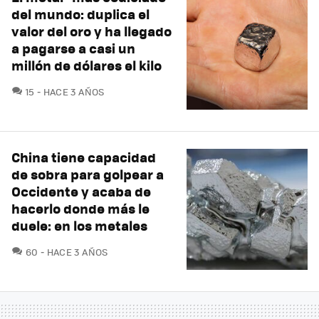
del mundo: duplica el
valor del oro y ha llegado
a pagarse a casi un
millón de dólares el kilo
COMENTARIOS
15
HACE 3 AÑOS
China tiene capacidad
de sobra para golpear a
Occidente y acaba de
hacerlo donde más le
duele: en los metales
COMENTARIOS
60
HACE 3 AÑOS