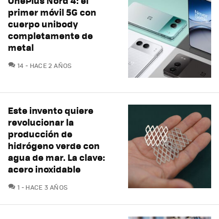
OnePlus Nord 4: el
primer móvil 5G con
cuerpo unibody
completamente de
metal
COMENTARIOS
14
HACE 2 AÑOS
Este invento quiere
revolucionar la
producción de
hidrógeno verde con
agua de mar. La clave:
acero inoxidable
COMENTARIOS
1
HACE 3 AÑOS