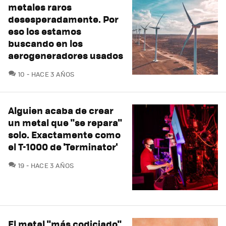
metales raros
desesperadamente. Por
eso los estamos
buscando en los
aerogeneradores usados
COMENTARIOS
10
HACE 3 AÑOS
Alguien acaba de crear
un metal que "se repara"
solo. Exactamente como
el T-1000 de 'Terminator'
COMENTARIOS
19
HACE 3 AÑOS
El metal "más codiciado"