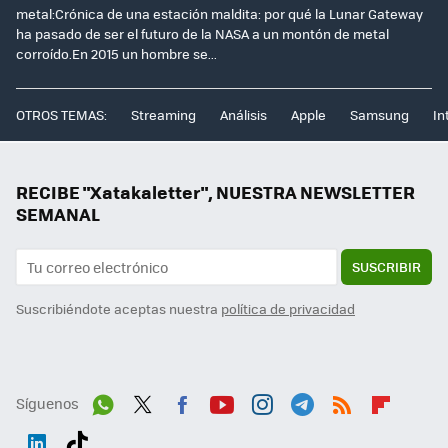
metal:Crónica de una estación maldita: por qué la Lunar Gateway
ha pasado de ser el futuro de la NASA a un montón de metal
corroído.En 2015 un hombre se...
OTROS TEMAS:
Streaming
Análisis
Apple
Samsung
In
RECIBE "Xatakaletter", NUESTRA NEWSLETTER
SEMANAL
SUSCRIBIR
Suscribiéndote aceptas nuestra
política de privacidad
Síguenos
Wh
Twit
Fac
You
Inst
Tele
RSS
Flip