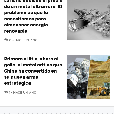
La IA ha doblado el precio
de un metal ultrarraro. El
problema es que lo
necesitamos para
almacenar energía
renovable
COMENTARIOS
0
HACE UN AÑO
Primero el litio, ahora el
galio: el metal crítico que
China ha convertido en
su nueva arma
estratégica
COMENTARIOS
1
HACE UN AÑO