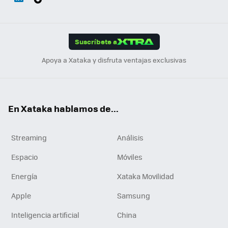
ats
ter
ebo
tub
agr
gra
boa
Link
Tikt
App
ok
e
am
m
rd
edI
ok
Suscríbete a
n
Apoya a Xataka y disfruta ventajas exclusivas
En Xataka hablamos de...
Streaming
Análisis
Espacio
Móviles
Energía
Xataka Movilidad
Apple
Samsung
Inteligencia artificial
China