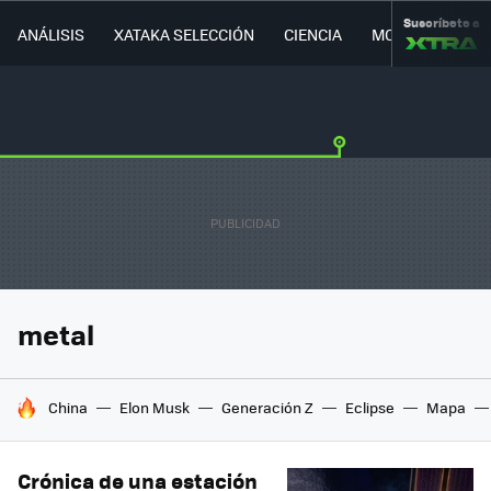
Suscríbete a
ANÁLISIS
XATAKA SELECCIÓN
CIENCIA
MOVILIDAD
metal
HOY SE HABLA DE
China
Elon Musk
Generación Z
Eclipse
Mapa
Crónica de una estación