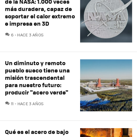
de la NASA: 1.000 veces
más duradera, capaz de
soportar el calor extremo
e impresa en 3D
COMENTARIOS
6
HACE 3 AÑOS
Un diminuto y remoto
pueblo sueco tiene una
misión trascendental
para nuestro futuro:
producir "acero verde"
COMENTARIOS
11
HACE 3 AÑOS
Qué es el acero de bajo