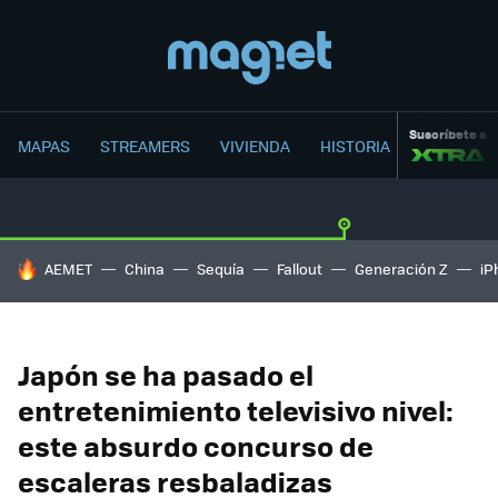
Suscríbete a
MAPAS
STREAMERS
VIVIENDA
HISTORIA
HOY SE HABLA DE
AEMET
China
Sequía
Fallout
Generación Z
iP
Japón se ha pasado el
entretenimiento televisivo nivel:
este absurdo concurso de
escaleras resbaladizas