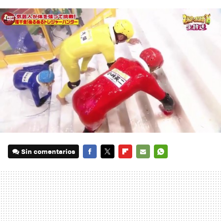
Sin comentarios
FACEBOOK
TWITTER
FLIPBOARD
E-
WHATSAPP
MAIL