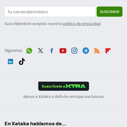
SUSCRIBIR
Suscribiéndote aceptas nuestra
política de privacidad
Síguenos
Wh
Twit
Fac
You
Inst
Tele
RSS
Flip
ats
ter
ebo
tub
agr
gra
boa
Link
Tikt
App
ok
e
am
m
rd
edI
ok
Suscríbete a
n
Apoya a Xataka y disfruta ventajas exclusivas
En Xataka hablamos de...