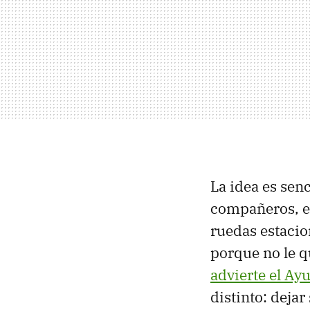
La idea es senc
compañeros, el
ruedas estaci
porque no le q
advierte el Ay
distinto: deja