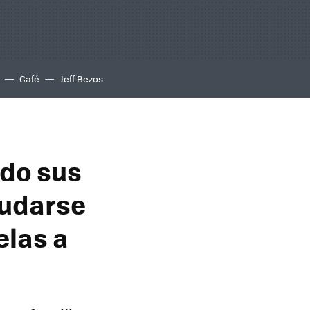
Café
Jeff Bezos
ndo sus
mudarse
elas a