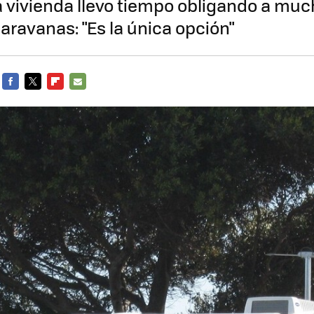
la vivienda llevo tiempo obligando a muc
caravanas: "Es la única opción"
FACEBOOK
TWITTER
FLIPBOARD
E-
MAIL