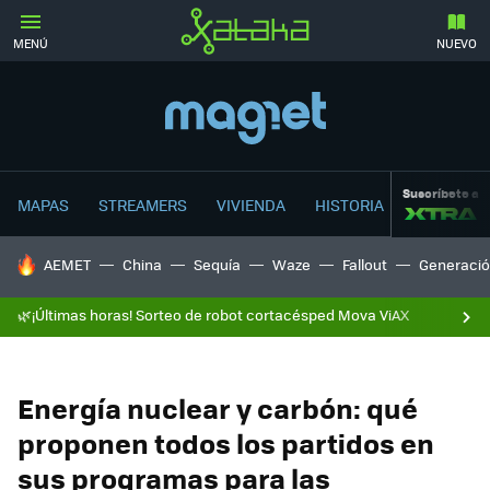
MENÚ
NUEVO
Suscríbete a
MAPAS
STREAMERS
VIVIENDA
HISTORIA
HOY SE HABLA DE
AEMET
China
Sequía
Waze
Fallout
Generació
🌿¡Últimas horas! Sorteo de robot cortacésped Mova ViAX
Energía nuclear y carbón: qué
proponen todos los partidos en
sus programas para las