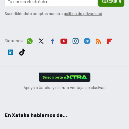
SUSCRIBIR
Suscribiéndote aceptas nuestra
política de privacidad
Síguenos
Wh
Twit
Fac
You
Inst
Tele
RSS
Flip
ats
ter
ebo
tub
agr
gra
boa
Link
Tikt
App
ok
e
am
m
rd
edI
ok
Suscríbete a
n
Apoya a Xataka y disfruta ventajas exclusivas
En Xataka hablamos de...