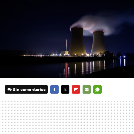
Sin comentarios
FACEBOOK
TWITTER
FLIPBOARD
E-
WHATSAPP
MAIL