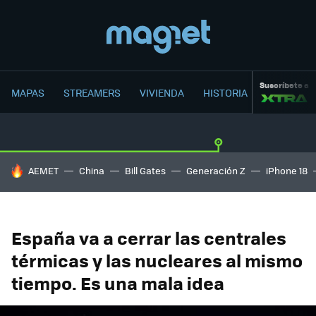
Suscríbete a
MAPAS
STREAMERS
VIVIENDA
HISTORIA
HOY SE HABLA DE
AEMET
China
Bill Gates
Generación Z
iPhone 18
España va a cerrar las centrales
térmicas y las nucleares al mismo
tiempo. Es una mala idea