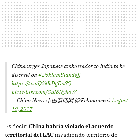
China urges Japanese ambassador to India to be
discreet on
#DoklamStandoff
https://t.co/Q2McDgDuSQ
pic.twitter.com/GuI6NyhovZ
— China News 中国新闻网 (@Echinanews)
August
19, 2017
Es decir:
China habría violado el acuerdo
territorial del LAC
invadiendo territorio de