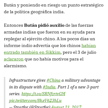
Bután y poniendo en riesgo un punto estratégico
de la política geográfica india.
Entonces
Bután pidió auxilio
de las fuerzas
armadas indias que fueron en su ayuda para
replegar al ejército chino. A los pocos días un
informe indio advertía que los chinos
habían
entrado también en Sikkim
, pero el 3 de julio
aclararon
que no había motivos para el
alarmismo.
Infrastructure gives
#China
a military advantage
in its dispute with
#India
. Part 1 of a new 3-part
series.
https://t.co/SRNfzrtvGM
pic.twitter.com/8kxV623hLu
— Stratfor (@Stratfor)
August 21, 2017