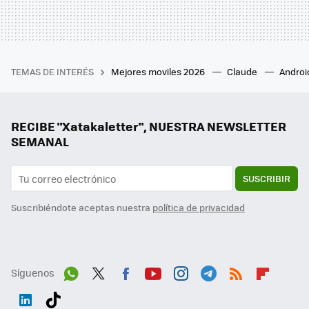
TEMAS DE INTERÉS
Mejores moviles 2026
Claude
Androi
RECIBE "Xatakaletter", NUESTRA NEWSLETTER
SEMANAL
SUSCRIBIR
Suscribiéndote aceptas nuestra
política de privacidad
Síguenos
Wh
Twit
Fac
You
Inst
Tele
RSS
Flip