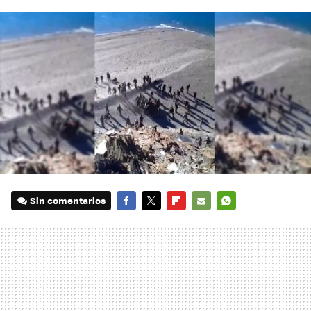
Sin comentarios
FACEBOOK
TWITTER
FLIPBOARD
E-
WHATSAPP
MAIL