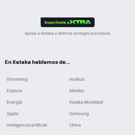
ats
ter
ebo
tub
agr
gra
boa
Link
Tikt
App
ok
e
am
m
rd
edI
ok
Suscríbete a
n
Apoya a Xataka y disfruta ventajas exclusivas
En Xataka hablamos de...
Streaming
Análisis
Espacio
Móviles
Energía
Xataka Movilidad
Apple
Samsung
Inteligencia artificial
China