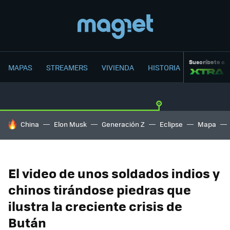
Suscríbete a
MAPAS
STREAMERS
VIVIENDA
HISTORIA
HOY SE HABLA DE
China
Elon Musk
Generación Z
Eclipse
Mapa
El video de unos soldados indios y
chinos tirándose piedras que
ilustra la creciente crisis de
Bután