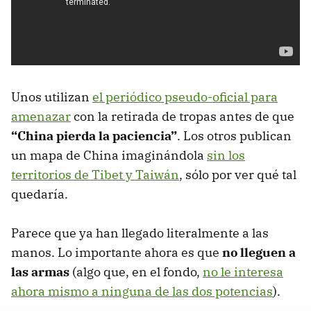
Unos utilizan
el periódico pseudo-oficial para
amenazar
con la retirada de tropas antes de que
“China pierda la paciencia”
. Los otros publican
un mapa de China imaginándola
sin los
territorios de Tibet y Taiwán
, sólo por ver qué tal
quedaría.
Parece que ya han llegado literalmente a las
manos. Lo importante ahora es que
no lleguen a
las armas
(algo que, en el fondo,
no le interesa
ahora mismo a ninguna de las dos potencias
).